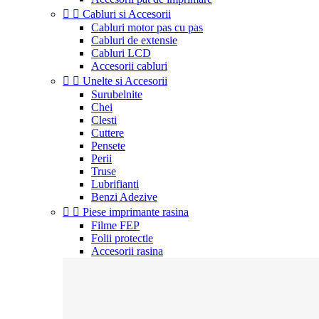


Cabluri si Accesorii
Cabluri motor pas cu pas
Cabluri de extensie
Cabluri LCD
Accesorii cabluri


Unelte si Accesorii
Surubelnite
Chei
Clesti
Cuttere
Pensete
Perii
Truse
Lubrifianti
Benzi Adezive


Piese imprimante rasina
Filme FEP
Folii protectie
Accesorii rasina