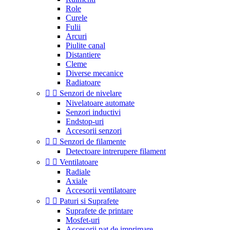
Role
Curele
Fulii
Arcuri
Piulite canal
Distantiere
Cleme
Diverse mecanice
Radiatoare


Senzori de nivelare
Nivelatoare automate
Senzori inductivi
Endstop-uri
Accesorii senzori


Senzori de filamente
Detectoare intrerupere filament


Ventilatoare
Radiale
Axiale
Accesorii ventilatoare


Paturi si Suprafete
Suprafete de printare
Mosfet-uri
Accesorii pat de imprimare