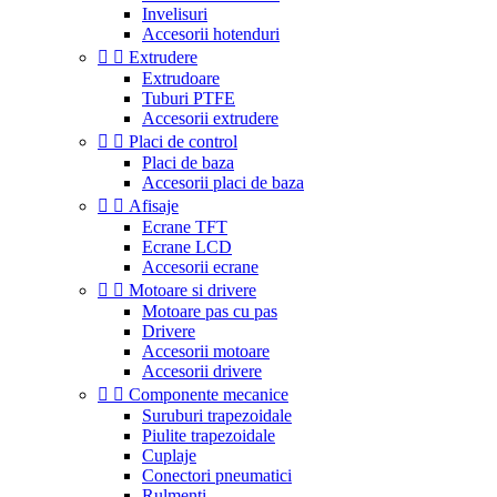
Invelisuri
Accesorii hotenduri


Extrudere
Extrudoare
Tuburi PTFE
Accesorii extrudere


Placi de control
Placi de baza
Accesorii placi de baza


Afisaje
Ecrane TFT
Ecrane LCD
Accesorii ecrane


Motoare si drivere
Motoare pas cu pas
Drivere
Accesorii motoare
Accesorii drivere


Componente mecanice
Suruburi trapezoidale
Piulite trapezoidale
Cuplaje
Conectori pneumatici
Rulmenti