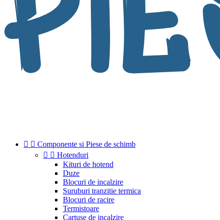


Componente si Piese de schimb


Hotenduri
Kituri de hotend
Duze
Blocuri de incalzire
Suruburi tranzitie termica
Blocuri de racire
Termistoare
Cartuse de incalzire