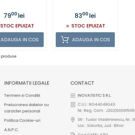
00
00
79
lei
83
lei
STOC EPUIZAT
STOC EPUIZAT
ADAUGA IN COS
ADAUGA IN COS
0 produse
INFORMATII LEGALE
CONTACT
Termeni si Conditii
INOVATISTIC S.R.L.
C.U.I.: RO44048043
Prelucrarea datelor cu
Nr. Reg. Com.: J202100091505
caracter personal
Str.: Tudor Vladimirescu, Nr.: 8
Politica Cookie-uri
Loc.: Salonta, Jud.: Bihor
A.N.P.C.
Cod CAEN: 4712