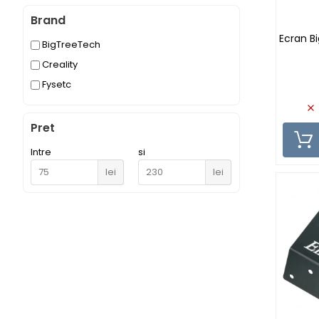
Brand
Ecran Bi
BigTreeTech
Creality
Fysetc
Pret
Intre
si
lei
lei