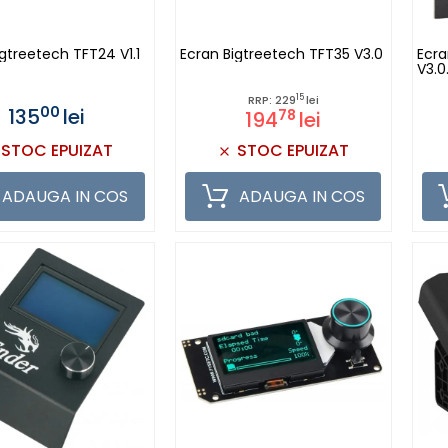
gtreetech TFT24 V1.1
Ecran Bigtreetech TFT35 V3.0
Ecra
V3.0.
15
RRP: 229
lei
00
135
lei
78
194
lei
STOC EPUIZAT
STOC EPUIZAT
ADAUGA IN COS
ADAUGA IN COS