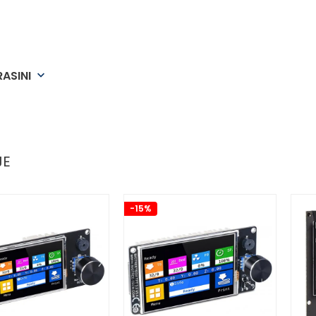
RASINI
keyboard_arrow_down
JE
-15%