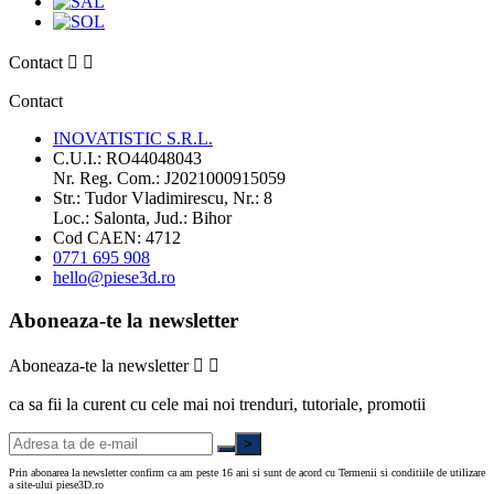
Contact


Contact
INOVATISTIC S.R.L.
C.U.I.: RO44048043
Nr. Reg. Com.: J2021000915059
Str.: Tudor Vladimirescu, Nr.: 8
Loc.: Salonta, Jud.: Bihor
Cod CAEN: 4712
0771 695 908
hello@piese3d.ro
Aboneaza-te la newsletter
Aboneaza-te la newsletter


ca sa fii la curent cu cele mai noi trenduri, tutoriale, promotii
>
Prin abonarea la newsletter confirm ca am peste 16 ani si sunt de acord cu Termenii si conditiile de utilizare
a site-ului piese3D.ro