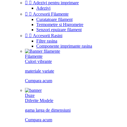


Adezivi pentru imprimare
Adezivi


Accesorii Filamente
Curatatoare filament
Termometre si Higrometre
Senzori epuizare filament


Accesorii Rasini
Filtre rasina
Componente imprimante rasina
Filamente
Culori vibrante
materiale variate
Cumpara acum
Duze
Diferite Modele
gama larga de dimensiuni
Cumpara acum