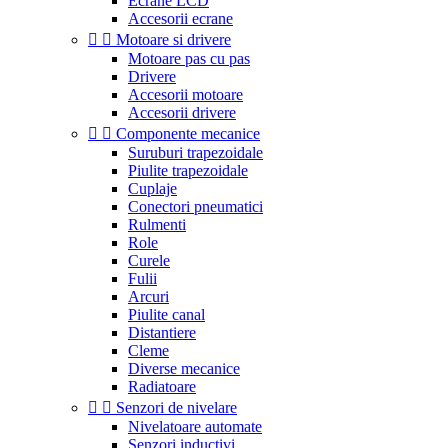
Ecrane LCD
Accesorii ecrane


Motoare si drivere
Motoare pas cu pas
Drivere
Accesorii motoare
Accesorii drivere


Componente mecanice
Suruburi trapezoidale
Piulite trapezoidale
Cuplaje
Conectori pneumatici
Rulmenti
Role
Curele
Fulii
Arcuri
Piulite canal
Distantiere
Cleme
Diverse mecanice
Radiatoare


Senzori de nivelare
Nivelatoare automate
Senzori inductivi