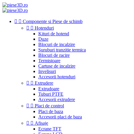


Componente si Piese de schimb


Hotenduri
Kituri de hotend
Duze
Blocuri de incalzire
Suruburi tranzitie termica
Blocuri de racire
Termistoare
Cartuse de incalzire
Invelisuri
Accesorii hotenduri


Extrudere
Extrudoare
Tuburi PTFE
Accesorii extrudere


Placi de control
Placi de baza
Accesorii placi de baza


Afisaje
Ecrane TFT