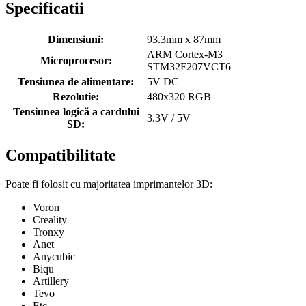
Specificatii
Dimensiuni:
93.3mm x 87mm
ARM Cortex-M3
Microprocesor:
STM32F207VCT6
Tensiunea de alimentare:
5V DC
Rezolutie:
480x320 RGB
Tensiunea logică a cardului
3.3V / 5V
SD:
Compatibilitate
Poate fi folosit cu majoritatea imprimantelor 3D:
Voron
Creality
Tronxy
Anet
Anycubic
Biqu
Artillery
Tevo
Etc.