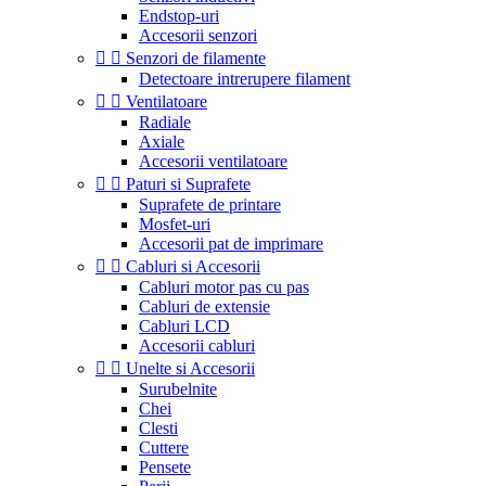
Endstop-uri
Accesorii senzori


Senzori de filamente
Detectoare intrerupere filament


Ventilatoare
Radiale
Axiale
Accesorii ventilatoare


Paturi si Suprafete
Suprafete de printare
Mosfet-uri
Accesorii pat de imprimare


Cabluri si Accesorii
Cabluri motor pas cu pas
Cabluri de extensie
Cabluri LCD
Accesorii cabluri


Unelte si Accesorii
Surubelnite
Chei
Clesti
Cuttere
Pensete