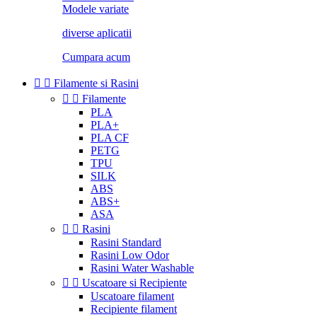
Modele variate
diverse aplicatii
Cumpara acum


Filamente si Rasini


Filamente
PLA
PLA+
PLA CF
PETG
TPU
SILK
ABS
ABS+
ASA


Rasini
Rasini Standard
Rasini Low Odor
Rasini Water Washable


Uscatoare si Recipiente
Uscatoare filament
Recipiente filament