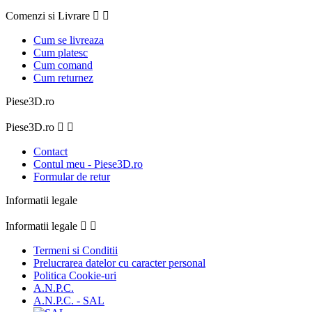
Comenzi si Livrare


Cum se livreaza
Cum platesc
Cum comand
Cum returnez
Piese3D.ro
Piese3D.ro


Contact
Contul meu - Piese3D.ro
Formular de retur
Informatii legale
Informatii legale


Termeni si Conditii
Prelucrarea datelor cu caracter personal
Politica Cookie-uri
A.N.P.C.
A.N.P.C. - SAL