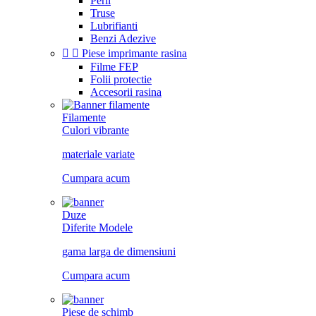
Perii
Truse
Lubrifianti
Benzi Adezive


Piese imprimante rasina
Filme FEP
Folii protectie
Accesorii rasina
Filamente
Culori vibrante
materiale variate
Cumpara acum
Duze
Diferite Modele
gama larga de dimensiuni
Cumpara acum
Piese de schimb