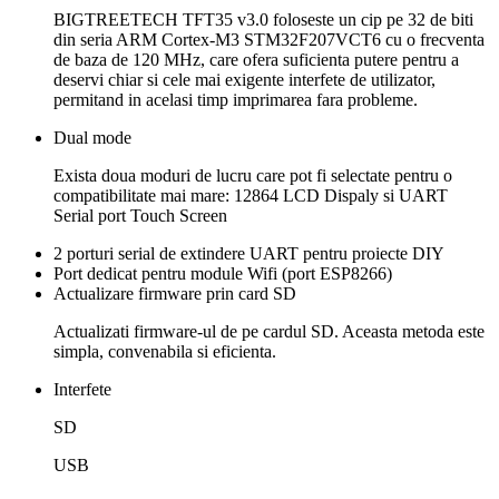
BIGTREETECH TFT35 v3.0 foloseste un cip pe 32 de biti
din seria ARM Cortex-M3 STM32F207VCT6 cu o frecventa
de baza de 120 MHz, care ofera suficienta putere pentru a
deservi chiar si cele mai exigente interfete de utilizator,
permitand in acelasi timp imprimarea fara probleme.
Dual mode
Exista doua moduri de lucru care pot fi selectate pentru o
compatibilitate mai mare: 12864 LCD Dispaly si UART
Serial port Touch Screen
2 porturi serial de extindere UART pentru proiecte DIY
Port dedicat pentru module Wifi (port ESP8266)
Actualizare firmware prin card SD
Actualizati firmware-ul de pe cardul SD. Aceasta metoda este
simpla, convenabila si eficienta.
Interfete
SD
USB