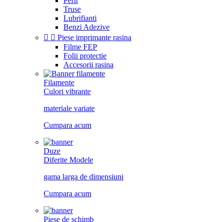
Perii
Truse
Lubrifianti
Benzi Adezive


Piese imprimante rasina
Filme FEP
Folii protectie
Accesorii rasina
Filamente
Culori vibrante
materiale variate
Cumpara acum
Duze
Diferite Modele
gama larga de dimensiuni
Cumpara acum
Piese de schimb