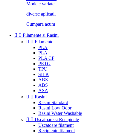
Modele variate
diverse aplicatii
Cumpara acum


Filamente si Rasini


Filamente
PLA
PLA+
PLA CF
PETG
TPU
SILK
ABS
ABS+
ASA


Rasini
Rasini Standard
Rasini Low Odor
Rasini Water Washable


Uscatoare si Recipiente
Uscatoare filament
Recipiente filament