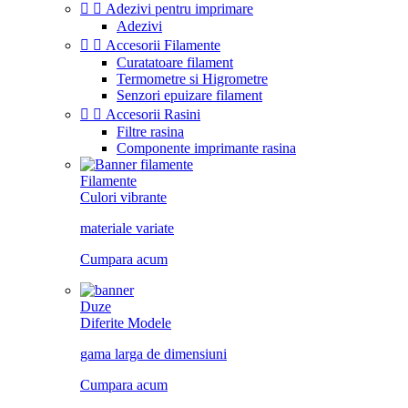


Adezivi pentru imprimare
Adezivi


Accesorii Filamente
Curatatoare filament
Termometre si Higrometre
Senzori epuizare filament


Accesorii Rasini
Filtre rasina
Componente imprimante rasina
Filamente
Culori vibrante
materiale variate
Cumpara acum
Duze
Diferite Modele
gama larga de dimensiuni
Cumpara acum