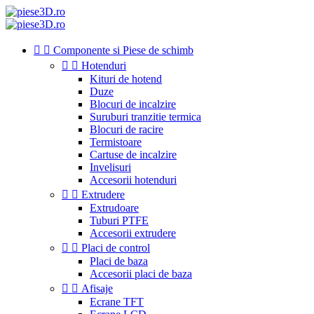


Componente si Piese de schimb


Hotenduri
Kituri de hotend
Duze
Blocuri de incalzire
Suruburi tranzitie termica
Blocuri de racire
Termistoare
Cartuse de incalzire
Invelisuri
Accesorii hotenduri


Extrudere
Extrudoare
Tuburi PTFE
Accesorii extrudere


Placi de control
Placi de baza
Accesorii placi de baza


Afisaje
Ecrane TFT