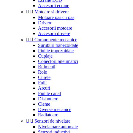
Ecrane LCD
Accesorii ecrane


Motoare si drivere
Motoare pas cu pas
Drivere
Accesorii motoare
Accesorii drivere


Componente mecanice
Suruburi trapezoidale
Piulite trapezoidale
Cuplaje
Conectori pneumatici
Rulmenti
Role
Curele
Fulii
Arcuri
Piulite canal
Distantiere
Cleme
Diverse mecanice
Radiatoare


Senzori de nivelare
Nivelatoare automate
Senzori inductivi