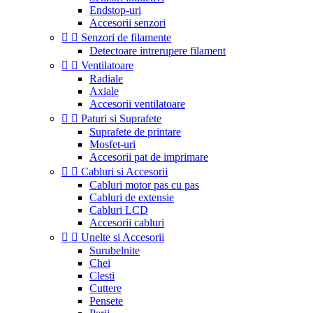
Endstop-uri
Accesorii senzori


Senzori de filamente
Detectoare intrerupere filament


Ventilatoare
Radiale
Axiale
Accesorii ventilatoare


Paturi si Suprafete
Suprafete de printare
Mosfet-uri
Accesorii pat de imprimare


Cabluri si Accesorii
Cabluri motor pas cu pas
Cabluri de extensie
Cabluri LCD
Accesorii cabluri


Unelte si Accesorii
Surubelnite
Chei
Clesti
Cuttere
Pensete