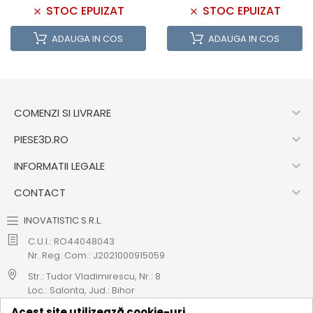
STOC EPUIZAT
STOC EPUIZAT
ADAUGA IN COS
ADAUGA IN COS

COMENZI SI LIVRARE

PIESE3D.RO

INFORMATII LEGALE

CONTACT
INOVATISTIC S.R.L.
C.U.I.: RO44048043
Nr. Reg. Com.: J2021000915059
Str.: Tudor Vladimirescu, Nr.: 8
Loc.: Salonta, Jud.: Bihor
Acest site utilizează cookie-uri
Cod CAEN: 4712