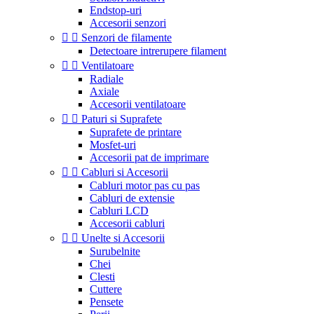
Endstop-uri
Accesorii senzori


Senzori de filamente
Detectoare intrerupere filament


Ventilatoare
Radiale
Axiale
Accesorii ventilatoare


Paturi si Suprafete
Suprafete de printare
Mosfet-uri
Accesorii pat de imprimare


Cabluri si Accesorii
Cabluri motor pas cu pas
Cabluri de extensie
Cabluri LCD
Accesorii cabluri


Unelte si Accesorii
Surubelnite
Chei
Clesti
Cuttere
Pensete