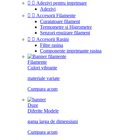


Adezivi pentru imprimare
Adezivi


Accesorii Filamente
Curatatoare filament
Termometre si Higrometre
Senzori epuizare filament


Accesorii Rasini
Filtre rasina
Componente imprimante rasina
Filamente
Culori vibrante
materiale variate
Cumpara acum
Duze
Diferite Modele
gama larga de dimensiuni
Cumpara acum