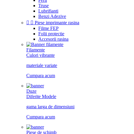
Perii
Truse
Lubrifianti
Benzi Adezive


Piese imprimante rasina
Filme FEP
Folii protectie
Accesorii rasina
Filamente
Culori vibrante
materiale variate
Cumpara acum
Duze
Diferite Modele
gama larga de dimensiuni
Cumpara acum
Piese de schimb