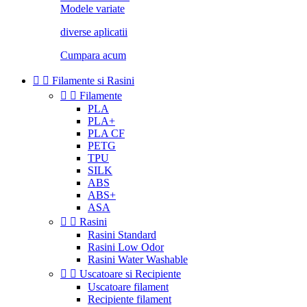
Modele variate
diverse aplicatii
Cumpara acum


Filamente si Rasini


Filamente
PLA
PLA+
PLA CF
PETG
TPU
SILK
ABS
ABS+
ASA


Rasini
Rasini Standard
Rasini Low Odor
Rasini Water Washable


Uscatoare si Recipiente
Uscatoare filament
Recipiente filament