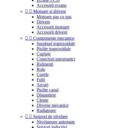
Ecrane LCD
Accesorii ecrane


Motoare si drivere
Motoare pas cu pas
Drivere
Accesorii motoare
Accesorii drivere


Componente mecanice
Suruburi trapezoidale
Piulite trapezoidale
Cuplaje
Conectori pneumatici
Rulmenti
Role
Curele
Fulii
Arcuri
Piulite canal
Distantiere
Cleme
Diverse mecanice
Radiatoare


Senzori de nivelare
Nivelatoare automate
Senzori inductivi