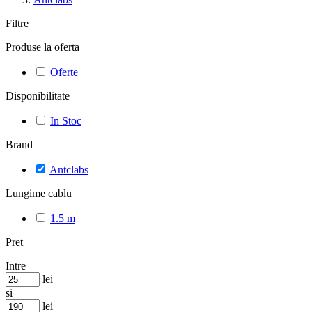
Filtre
Produse la oferta
Oferte
Disponibilitate
In Stoc
Brand
Antclabs
Lungime cablu
1.5 m
Pret
Intre
lei
si
lei