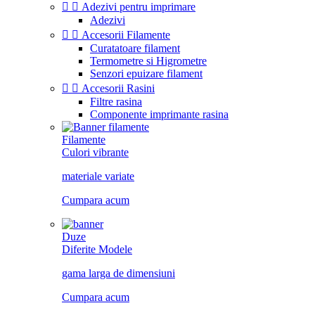


Adezivi pentru imprimare
Adezivi


Accesorii Filamente
Curatatoare filament
Termometre si Higrometre
Senzori epuizare filament


Accesorii Rasini
Filtre rasina
Componente imprimante rasina
Filamente
Culori vibrante
materiale variate
Cumpara acum
Duze
Diferite Modele
gama larga de dimensiuni
Cumpara acum