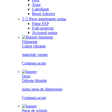
Perii
Truse
Lubrifianti
Benzi Adezive


Piese imprimante rasina
Filme FEP
Folii protectie
Accesorii rasina
Filamente
Culori vibrante
materiale variate
Cumpara acum
Duze
Diferite Modele
gama larga de dimensiuni
Cumpara acum
Piese de schimb