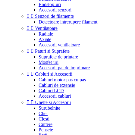
Endstop-uri
Accesorii senzori


Senzori de filamente
Detectoare intrerupere filament


Ventilatoare
Radiale
Axiale
Accesorii ventilatoare


Paturi si Suprafete
Suprafete de printare
Mosfet-uri
Accesorii pat de imprimare


Cabluri si Accesorii
Cabluri motor pas cu pas
Cabluri de extensie
Cabluri LCD
Accesorii cabluri


Unelte si Accesorii
Surubelnite
Chei
Clesti
Cuttere
Pensete