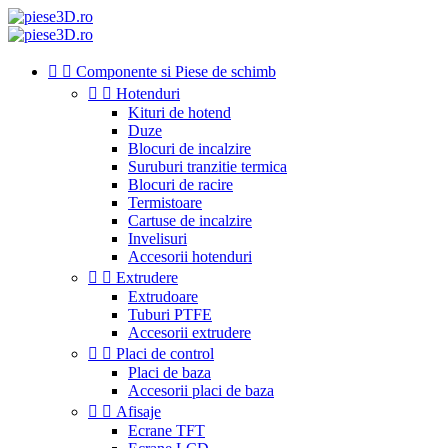


Componente si Piese de schimb


Hotenduri
Kituri de hotend
Duze
Blocuri de incalzire
Suruburi tranzitie termica
Blocuri de racire
Termistoare
Cartuse de incalzire
Invelisuri
Accesorii hotenduri


Extrudere
Extrudoare
Tuburi PTFE
Accesorii extrudere


Placi de control
Placi de baza
Accesorii placi de baza


Afisaje
Ecrane TFT