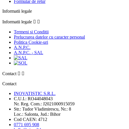
Formular de retur
Informatii legale
Informatii legale


Termeni si Conditii
Prelucrarea datelor cu caracter personal
Politica Cookie-uri
A.N.P.C.
A.N.P.C. - SAL
Contact


Contact
INOVATISTIC S.R.L.
C.U.I.: RO44048043
Nr. Reg. Com.: J2021000915059
Str.: Tudor Vladimirescu, Nr.: 8
Loc.: Salonta, Jud.: Bihor
Cod CAEN: 4712
0771 695 908