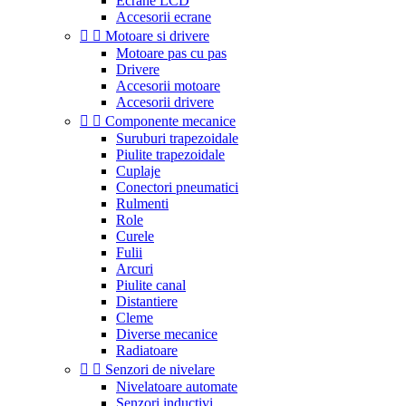
Ecrane LCD
Accesorii ecrane


Motoare si drivere
Motoare pas cu pas
Drivere
Accesorii motoare
Accesorii drivere


Componente mecanice
Suruburi trapezoidale
Piulite trapezoidale
Cuplaje
Conectori pneumatici
Rulmenti
Role
Curele
Fulii
Arcuri
Piulite canal
Distantiere
Cleme
Diverse mecanice
Radiatoare


Senzori de nivelare
Nivelatoare automate
Senzori inductivi