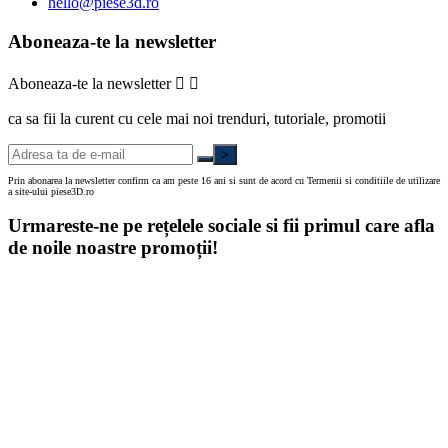
hello@piese3d.ro
Aboneaza-te la newsletter
Aboneaza-te la newsletter


ca sa fii la curent cu cele mai noi trenduri, tutoriale, promotii
>
Prin abonarea la newsletter confirm ca am peste 16 ani si sunt de acord cu Termenii si conditiile de utilizare
a site-ului piese3D.ro
Urmareste-ne pe rețelele sociale si fii primul care afla
de noile noastre promoții!