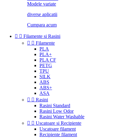
Modele variate
diverse aplicatii
Cumpara acum


Filamente si Rasini


Filamente
PLA
PLA+
PLA CF
PETG
TPU
SILK
ABS
ABS+
ASA


Rasini
Rasini Standard
Rasini Low Odor
Rasini Water Washable


Uscatoare si Recipiente
Uscatoare filament
Recipiente filament