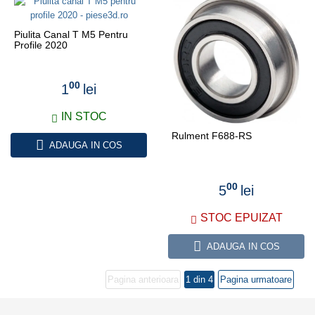
Piulita Canal T M5 Pentru
Profile 2020
00
1
lei
IN STOC
Rulment F688-RS
ADAUGA IN COS
00
5
lei
STOC EPUIZAT
ADAUGA IN COS
Pagina anterioara
1 din 4
Pagina urmatoare