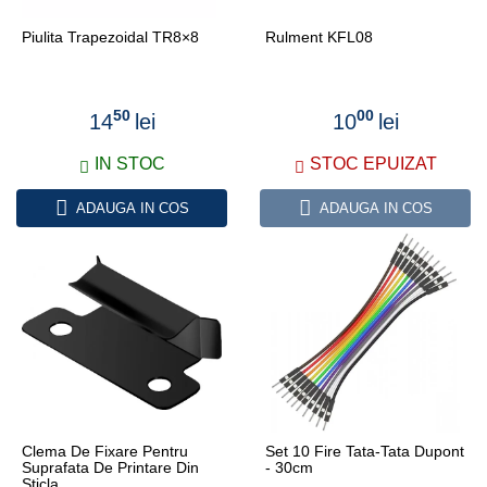
Piulita Trapezoidal TR8×8
Rulment KFL08
50
00
14
lei
10
lei
IN STOC
STOC EPUIZAT
ADAUGA IN COS
ADAUGA IN COS
Clema De Fixare Pentru
Set 10 Fire Tata-Tata Dupont
Suprafata De Printare Din
- 30cm
Sticla