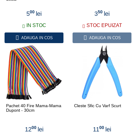
00
50
5
lei
3
lei
IN STOC
STOC EPUIZAT
ADAUGA IN COS
ADAUGA IN COS
Pachet 40 Fire Mama-Mama
Cleste Sfic Cu Varf Scurt
Dupont - 30cm
00
00
12
lei
11
lei