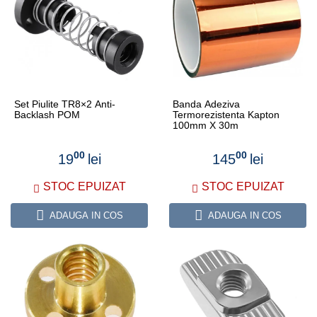
Set Piulite TR8×2 Anti-
Banda Adeziva
Backlash POM
Termorezistenta Kapton
100mm X 30m
00
00
19
lei
145
lei
STOC EPUIZAT
STOC EPUIZAT
ADAUGA IN COS
ADAUGA IN COS