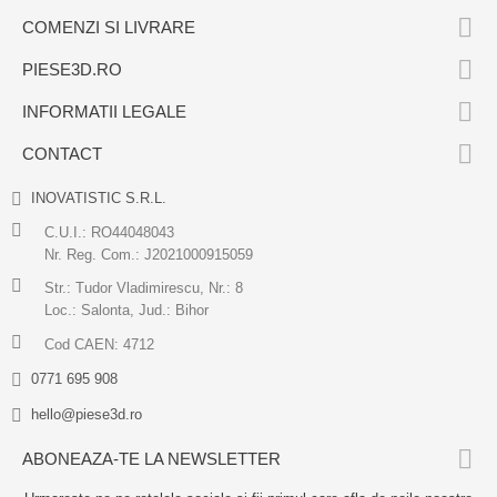

COMENZI SI LIVRARE

PIESE3D.RO

INFORMATII LEGALE

CONTACT
INOVATISTIC S.R.L.
C.U.I.: RO44048043
Nr. Reg. Com.: J2021000915059
Str.: Tudor Vladimirescu, Nr.: 8
Loc.: Salonta, Jud.: Bihor
Cod CAEN: 4712
0771 695 908
hello@piese3d.ro

ABONEAZA-TE LA NEWSLETTER