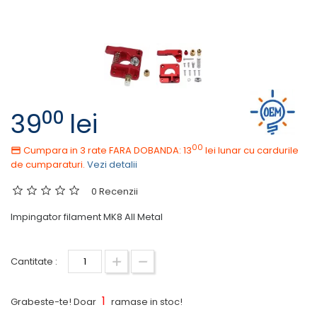
00
39
lei
00
Cumpara in 3 rate FARA DOBANDA: 13
lei
lunar cu cardurile
de cumparaturi.
Vezi detalii
0 Recenzii
Impingator filament MK8 All Metal
Cantitate :
1
Grabeste-te! Doar
ramase in stoc!