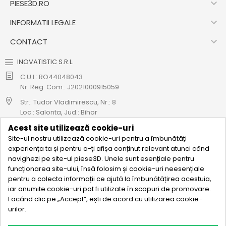

PIESE3D.RO

INFORMATII LEGALE

CONTACT
INOVATISTIC S.R.L.
C.U.I.: RO44048043
Nr. Reg. Com.: J2021000915059
Str.: Tudor Vladimirescu, Nr.: 8
Loc.: Salonta, Jud.: Bihor
Acest site utilizează cookie-uri
Cod CAEN: 4712
Site-ul nostru utilizează cookie-uri pentru a îmbunătăți
0771 695 908
experiența ta și pentru a-ți afișa conținut relevant atunci când
navighezi pe site-ul piese3D. Unele sunt esențiale pentru
hello@piese3d.ro
funcționarea site-ului, însă folosim și cookie-uri neesențiale

ABONEAZA-TE LA NEWSLETTER
pentru a colecta informații ce ajută la îmbunătățirea acestuia,
iar anumite cookie-uri pot fi utilizate în scopuri de promovare.
Urmareste-ne pe rețelele sociale si fii primul care afla de noile
Făcând clic pe „Accept”, ești de acord cu utilizarea cookie-
noastre promoții!
urilor.