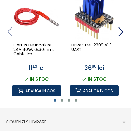
Cartus De Incalzire
Driver TMC2209 V1.3
24V 40W, 6x30mm,
UART
Cablu 1m
11
lei
36
lei
15
00
IN STOC
IN STOC
ADAUGA IN COS
ADAUGA IN COS

COMENZI SI LIVRARE