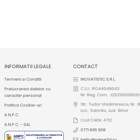
INFORMATII LEGALE
CONTACT
Termeni si Conditii
INOVATISTIC S.R.L.
C.U.I.: RO44048043
Prelucrarea datelor cu
Nr. Reg. Com.: J202100091505
caracter personal
Str.: Tudor Vladimirescu, Nr.: 8
Politica Cookie-uri
Loc.: Salonta, Jud.: Bihor
A.N.P.C.
Cod CAEN: 4712
A.N.P.C. - SAL
0771 695 908
hello@piese3d.ro