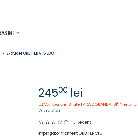
RASINI
keyboard_arrow_down
e
Extruder ORBITER v1.5 LDO
00
245
lei
67
Cumpara in 3 rate FARA DOBANDA: 81
lei
lunar
Vezi detalii
0 Recenzii
Impingator filament ORBITER v1.5