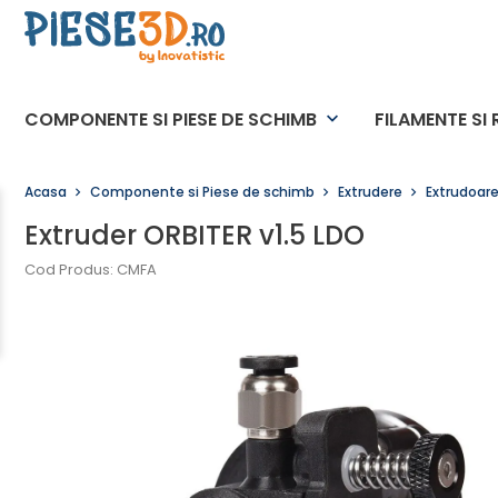
COMPONENTE SI PIESE DE SCHIMB
FILAMENTE SI 
keyboard_arrow_down
Acasa
Componente si Piese de schimb
Extrudere
Extrudoar
Extruder ORBITER v1.5 LDO
Cod Produs: CMFA