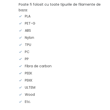
Poate fi folosit cu toate tipurile de filamente de
baza:
PLA
PET-G
ABS
Nylon
TPU
PC
PP
Fibra de carbon
PEEK
PEKK
ULTEM
Wood
Etc.