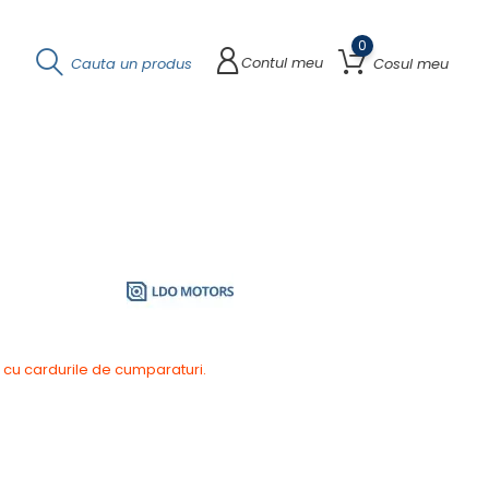
0
Contul meu
Cauta un produs
Cosul meu
 cu cardurile de cumparaturi.