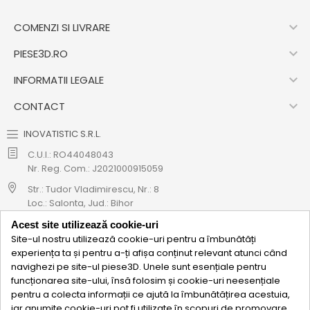

COMENZI SI LIVRARE

PIESE3D.RO

INFORMATII LEGALE

CONTACT
INOVATISTIC S.R.L.
C.U.I.: RO44048043
Nr. Reg. Com.: J2021000915059
Str.: Tudor Vladimirescu, Nr.: 8
Loc.: Salonta, Jud.: Bihor
Cod CAEN: 4712
Acest site utilizează cookie-uri
Site-ul nostru utilizează cookie-uri pentru a îmbunătăți
0771 695 908
experiența ta și pentru a-ți afișa conținut relevant atunci când
navighezi pe site-ul piese3D. Unele sunt esențiale pentru
hello@piese3d.ro
funcționarea site-ului, însă folosim și cookie-uri neesențiale

ABONEAZA-TE LA NEWSLETTER
pentru a colecta informații ce ajută la îmbunătățirea acestuia,
iar anumite cookie-uri pot fi utilizate în scopuri de promovare.