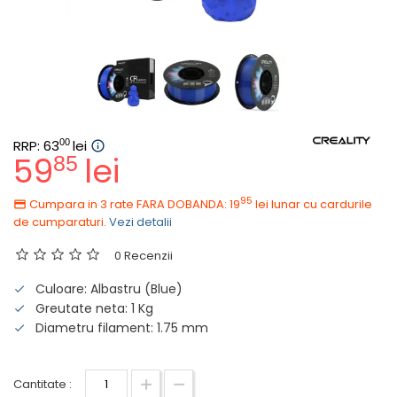
RRP: 63
00
lei
59
lei
85
95
Cumpara in 3 rate FARA DOBANDA: 19
lei
lunar cu cardurile
de cumparaturi.
Vezi detalii
0 Recenzii
Culoare: Albastru (Blue)
Greutate neta: 1 Kg
Diametru filament: 1.75 mm
Cantitate :