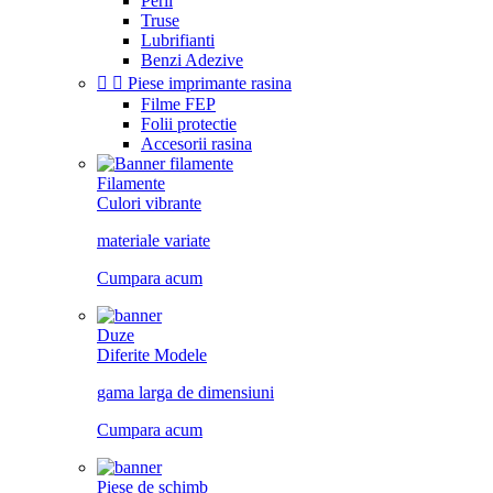
Perii
Truse
Lubrifianti
Benzi Adezive


Piese imprimante rasina
Filme FEP
Folii protectie
Accesorii rasina
Filamente
Culori vibrante
materiale variate
Cumpara acum
Duze
Diferite Modele
gama larga de dimensiuni
Cumpara acum
Piese de schimb