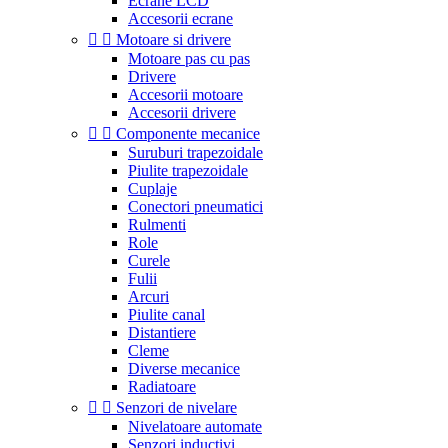
Ecrane LCD
Accesorii ecrane


Motoare si drivere
Motoare pas cu pas
Drivere
Accesorii motoare
Accesorii drivere


Componente mecanice
Suruburi trapezoidale
Piulite trapezoidale
Cuplaje
Conectori pneumatici
Rulmenti
Role
Curele
Fulii
Arcuri
Piulite canal
Distantiere
Cleme
Diverse mecanice
Radiatoare


Senzori de nivelare
Nivelatoare automate
Senzori inductivi