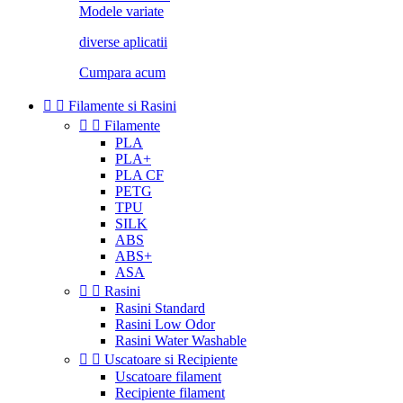
Modele variate
diverse aplicatii
Cumpara acum


Filamente si Rasini


Filamente
PLA
PLA+
PLA CF
PETG
TPU
SILK
ABS
ABS+
ASA


Rasini
Rasini Standard
Rasini Low Odor
Rasini Water Washable


Uscatoare si Recipiente
Uscatoare filament
Recipiente filament