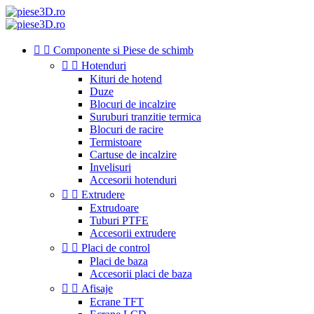


Componente si Piese de schimb


Hotenduri
Kituri de hotend
Duze
Blocuri de incalzire
Suruburi tranzitie termica
Blocuri de racire
Termistoare
Cartuse de incalzire
Invelisuri
Accesorii hotenduri


Extrudere
Extrudoare
Tuburi PTFE
Accesorii extrudere


Placi de control
Placi de baza
Accesorii placi de baza


Afisaje
Ecrane TFT