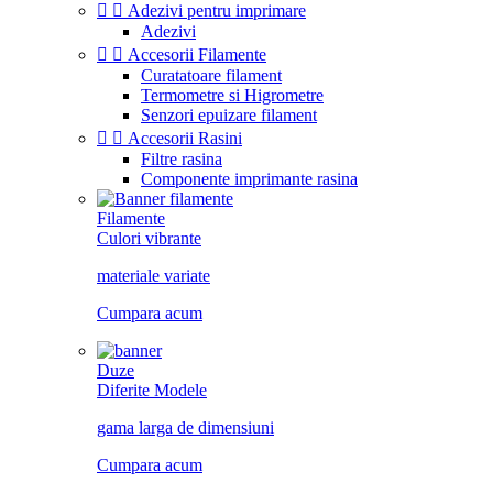


Adezivi pentru imprimare
Adezivi


Accesorii Filamente
Curatatoare filament
Termometre si Higrometre
Senzori epuizare filament


Accesorii Rasini
Filtre rasina
Componente imprimante rasina
Filamente
Culori vibrante
materiale variate
Cumpara acum
Duze
Diferite Modele
gama larga de dimensiuni
Cumpara acum