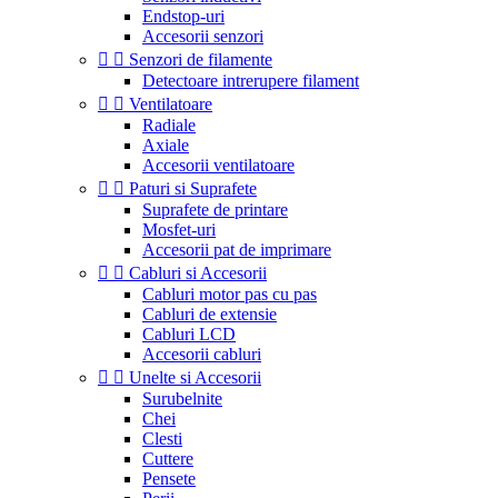
Endstop-uri
Accesorii senzori


Senzori de filamente
Detectoare intrerupere filament


Ventilatoare
Radiale
Axiale
Accesorii ventilatoare


Paturi si Suprafete
Suprafete de printare
Mosfet-uri
Accesorii pat de imprimare


Cabluri si Accesorii
Cabluri motor pas cu pas
Cabluri de extensie
Cabluri LCD
Accesorii cabluri


Unelte si Accesorii
Surubelnite
Chei
Clesti
Cuttere
Pensete