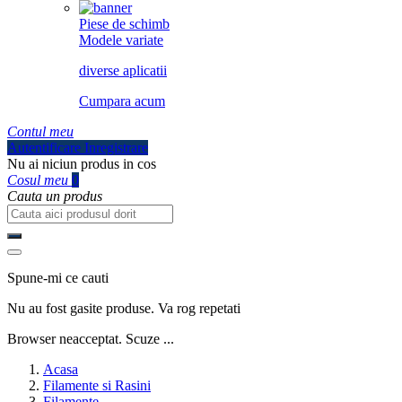
Piese de schimb
Modele variate
diverse aplicatii
Cumpara acum
Contul meu
Autentificare
Inregistrare
Nu ai niciun produs in cos
Cosul meu
0
Cauta un produs
Spune-mi ce cauti
Nu au fost gasite produse. Va rog repetati
Browser neacceptat. Scuze ...
Acasa
Filamente si Rasini
Filamente