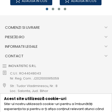
ADAUGA IN COS
ADAUGA IN COS

COMENZI SI LIVRARE

PIESE3D.RO

INFORMATII LEGALE

CONTACT
INOVATISTIC S.R.L.
C.U.I.: RO44048043
Nr. Reg. Com.: J2021000915059
Str.: Tudor Vladimirescu, Nr.: 8
Loc.: Salonta, Jud.: Bihor
Acest site utilizează cookie-uri
Cod CAEN: 4712
Site-ul nostru utilizează cookie-uri pentru a îmbunătăți
0771 695 908
experiența ta și pentru a-ți afișa conținut relevant atunci când