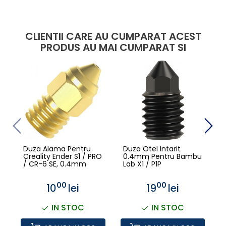
CLIENTII CARE AU CUMPARAT ACEST
PRODUS AU MAI CUMPARAT SI
Duza Alama Pentru
Duza Otel Intarit
D
Creality Ender S1 / PRO
0.4mm Pentru Bambu
/ CR-6 SE, 0.4mm
Lab X1 / P1P
00
00
10
lei
19
lei
IN STOC
IN STOC