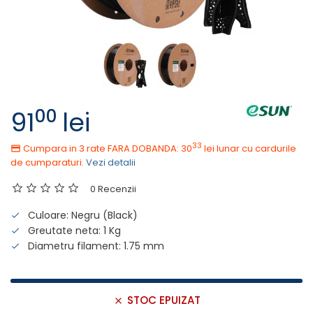
00
91
lei
33
Cumpara in 3 rate FARA DOBANDA: 30
lei
lunar cu cardurile
de cumparaturi.
Vezi detalii
0 Recenzii
Culoare: Negru (Black)
Greutate neta: 1 Kg
Diametru filament: 1.75 mm
STOC EPUIZAT