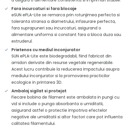
a asigura o alimentare consistenta si imprimari stabile.
Fara incurcaturi si fara blocaje
eSUN ePLA-Lite se remarca prin rotunjimea perfecta si
toleranta stransa a diametrului, infasurare perfecta,
fara suprapuneri sau incurcaturi, asigurand o
alimentare uniforma si constant fara a bloca duza sau
extruderul.
Prietenos cu mediul inconjurator
SUN ePLA-Lite este biodegradabil, fiind fabricat din
amidon derivate din resurse vegetale regenerabile.
Acest lucru contribuie la reducerea impactului asupra
mediului inconjurator si la promovarea practicilor
ecologice in printarea 3D.
Ambalaj sigilat si protejat
Fiecare bobina de filament este ambalata in pungi cu
vid si include o punga absorbanta a umiditatii,
asigurand astfel o protectie impotriva efectelor
negative ale umiditatii si altor factori care pot influenta
calitatea filamentului.