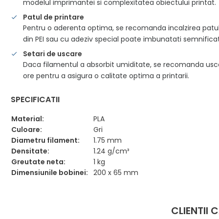
modelul imprimantei si complexitatea obiectului printat.
Patul de printare
Pentru o aderenta optima, se recomanda incalzirea patul
din PEI sau cu adeziv special poate imbunatati semnificati
Setari de uscare
Daca filamentul a absorbit umiditate, se recomanda usca
ore pentru a asigura o calitate optima a printarii.
SPECIFICATII
Material:
PLA
Culoare:
Gri
Diametru filament:
1.75 mm
Densitate:
1.24 g/cm³
Greutate neta:
1 kg
Dimensiunile bobinei:
200 x 65 mm
CLIENTII