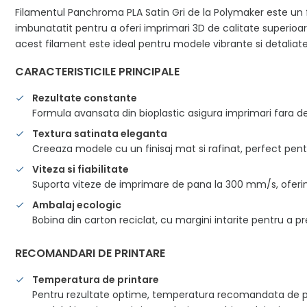
Filamentul Panchroma PLA Satin Gri de la Polymaker este un fi
imbunatatit pentru a oferi imprimari 3D de calitate superioara.
acest filament este ideal pentru modele vibrante si detaliate
CARACTERISTICILE PRINCIPALE
Rezultate constante
Formula avansata din bioplastic asigura imprimari fara def
Textura satinata eleganta
Creeaza modele cu un finisaj mat si rafinat, perfect pentr
Viteza si fiabilitate
Suporta viteze de imprimare de pana la 300 mm/s, oferind
Ambalaj ecologic
Bobina din carton reciclat, cu margini intarite pentru a 
RECOMANDARI DE PRINTARE
Temperatura de printare
Pentru rezultate optime, temperatura recomandata de prin