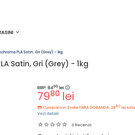
RASINI
keyboard_arrow_down
hroma PLA Satin, Gri (Grey) - 1kg
Satin, Gri (Grey) - 1kg
00
RRP: 84
lei
80
79
lei
60
Cumpara in 3 rate FARA DOBANDA: 26
lei
luna
Vezi detalii
0 Recenzii