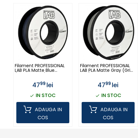
Filament PROFESSIONAL
Filament PROFESSIONAL
LAB PLA Matte Blue
LAB PLA Matte Gray (Gri
(Albastru Mat) - 1kg
Mat) - 1kg
99
99
47
lei
47
lei
IN STOC
IN STOC
ADAUGA IN
ADAUGA IN
COS
COS