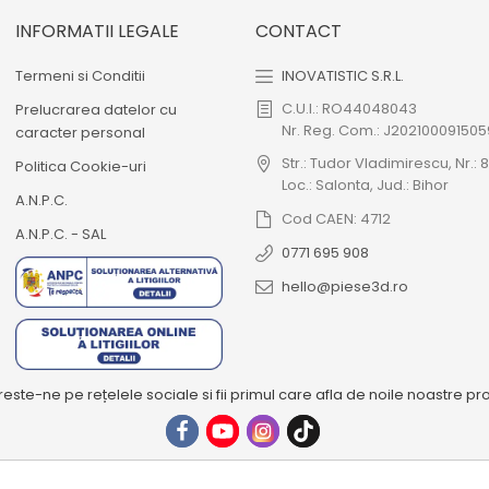
INFORMATII LEGALE
CONTACT
Termeni si Conditii
INOVATISTIC S.R.L.
C.U.I.: RO44048043
Prelucrarea datelor cu
Nr. Reg. Com.: J202100091505
caracter personal
Str.: Tudor Vladimirescu, Nr.: 8
Politica Cookie-uri
Loc.: Salonta, Jud.: Bihor
A.N.P.C.
Cod CAEN: 4712
A.N.P.C. - SAL
0771 695 908
hello@piese3d.ro
ste-ne pe rețelele sociale si fii primul care afla de noile noastre pr