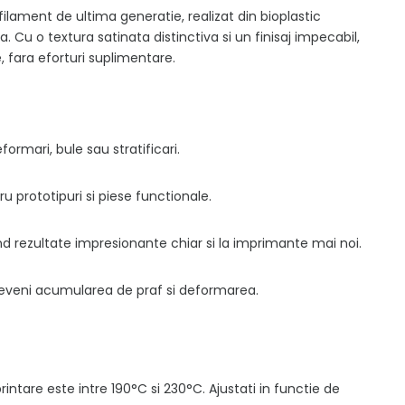
lament de ultima generatie, realizat din bioplastic
 Cu o textura satinata distinctiva si un finisaj impecabil,
, fara eforturi suplimentare.
ormari, bule sau stratificari.
u prototipuri si piese functionale.
 rezultate impresionante chiar si la imprimante mai noi.
preveni acumularea de praf si deformarea.
tare este intre 190°C si 230°C. Ajustati in functie de