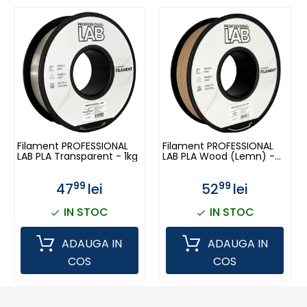
Filament PROFESSIONAL
Filament PROFESSIONAL
LAB PLA Transparent - 1kg
LAB PLA Wood (Lemn) -
1kg
99
99
47
lei
52
lei
IN STOC
IN STOC
ADAUGA IN
ADAUGA IN
COS
COS