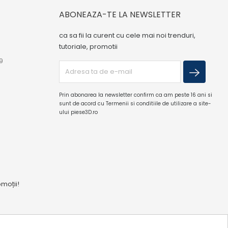
ABONEAZA-TE LA NEWSLETTER
ca sa fii la curent cu cele mai noi trenduri,
tutoriale, promotii
9
Prin abonarea la newsletter confirm ca am peste 16 ani si
sunt de acord cu Termenii si conditiile de utilizare a site-
ului piese3D.ro
omoții!