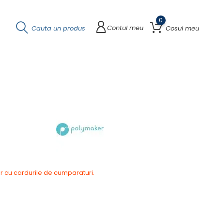
0
Contul meu
Cauta un produs
Cosul meu
r cu cardurile de cumparaturi.