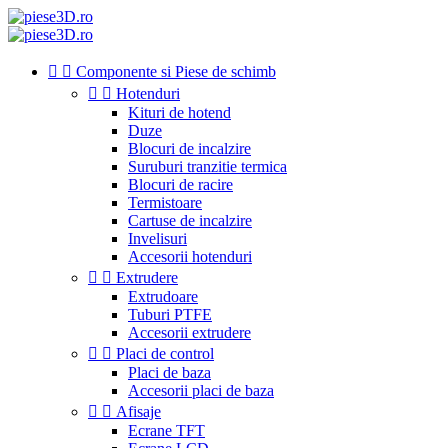


Componente si Piese de schimb


Hotenduri
Kituri de hotend
Duze
Blocuri de incalzire
Suruburi tranzitie termica
Blocuri de racire
Termistoare
Cartuse de incalzire
Invelisuri
Accesorii hotenduri


Extrudere
Extrudoare
Tuburi PTFE
Accesorii extrudere


Placi de control
Placi de baza
Accesorii placi de baza


Afisaje
Ecrane TFT