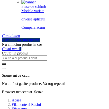
Piese de schimb
Modele variate
diverse aplicatii
Cumpara acum
Contul meu
Autentificare
Inregistrare
Nu ai niciun produs in cos
Cosul meu
0
Cauta un produs
Spune-mi ce cauti
Nu au fost gasite produse. Va rog repetati
Browser neacceptat. Scuze ...
Acasa
Filamente si Rasini
Filamente