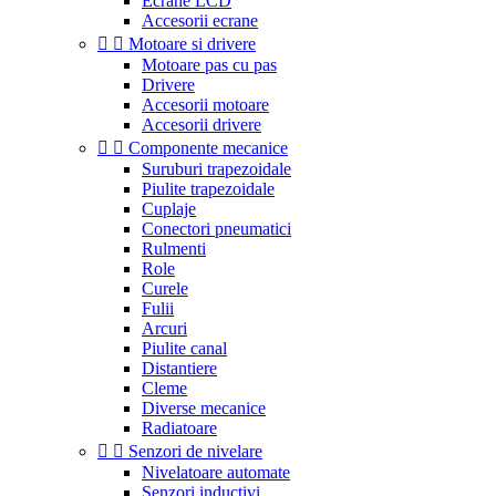
Ecrane LCD
Accesorii ecrane


Motoare si drivere
Motoare pas cu pas
Drivere
Accesorii motoare
Accesorii drivere


Componente mecanice
Suruburi trapezoidale
Piulite trapezoidale
Cuplaje
Conectori pneumatici
Rulmenti
Role
Curele
Fulii
Arcuri
Piulite canal
Distantiere
Cleme
Diverse mecanice
Radiatoare


Senzori de nivelare
Nivelatoare automate
Senzori inductivi