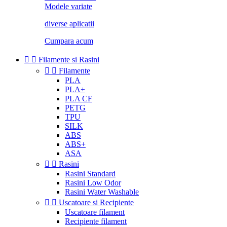
Modele variate
diverse aplicatii
Cumpara acum


Filamente si Rasini


Filamente
PLA
PLA+
PLA CF
PETG
TPU
SILK
ABS
ABS+
ASA


Rasini
Rasini Standard
Rasini Low Odor
Rasini Water Washable


Uscatoare si Recipiente
Uscatoare filament
Recipiente filament