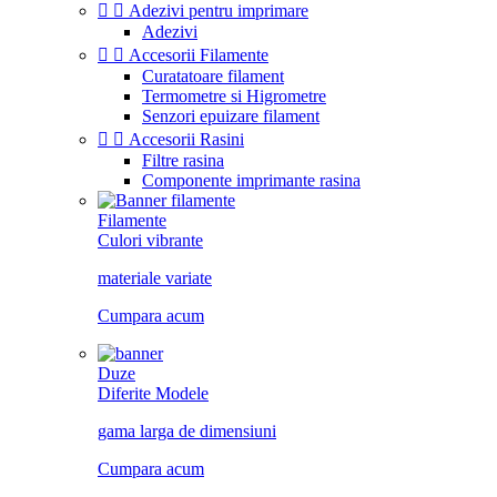


Adezivi pentru imprimare
Adezivi


Accesorii Filamente
Curatatoare filament
Termometre si Higrometre
Senzori epuizare filament


Accesorii Rasini
Filtre rasina
Componente imprimante rasina
Filamente
Culori vibrante
materiale variate
Cumpara acum
Duze
Diferite Modele
gama larga de dimensiuni
Cumpara acum