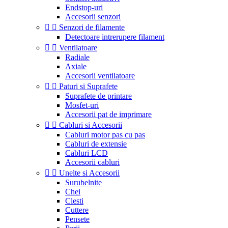
Endstop-uri
Accesorii senzori


Senzori de filamente
Detectoare intrerupere filament


Ventilatoare
Radiale
Axiale
Accesorii ventilatoare


Paturi si Suprafete
Suprafete de printare
Mosfet-uri
Accesorii pat de imprimare


Cabluri si Accesorii
Cabluri motor pas cu pas
Cabluri de extensie
Cabluri LCD
Accesorii cabluri


Unelte si Accesorii
Surubelnite
Chei
Clesti
Cuttere
Pensete