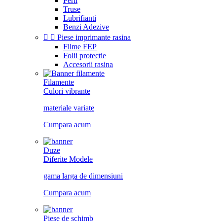
Perii
Truse
Lubrifianti
Benzi Adezive


Piese imprimante rasina
Filme FEP
Folii protectie
Accesorii rasina
Filamente
Culori vibrante
materiale variate
Cumpara acum
Duze
Diferite Modele
gama larga de dimensiuni
Cumpara acum
Piese de schimb