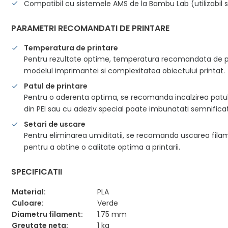
Compatibil cu sistemele AMS de la Bambu Lab (utilizabil si
PARAMETRI RECOMANDATI DE PRINTARE
Temperatura de printare
Pentru rezultate optime, temperatura recomandata de prin
modelul imprimantei si complexitatea obiectului printat.
Patul de printare
Pentru o aderenta optima, se recomanda incalzirea patul
din PEI sau cu adeziv special poate imbunatati semnificati
Setari de uscare
Pentru eliminarea umiditatii, se recomanda uscarea filam
pentru a obtine o calitate optima a printarii.
SPECIFICATII
Material:
PLA
Culoare:
Verde
Diametru filament:
1.75 mm
Greutate neta:
1 kg