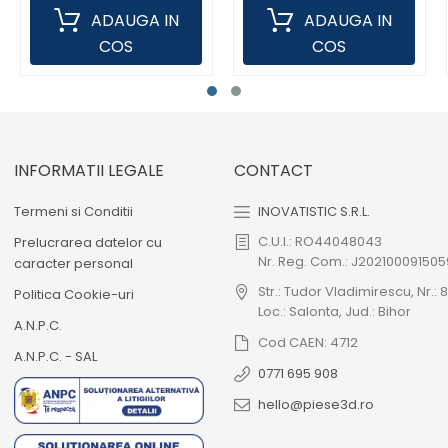
ADAUGA IN
ADAUGA IN
COS
COS
INFORMATII LEGALE
CONTACT
Termeni si Conditii
INOVATISTIC S.R.L.
C.U.I.: RO44048043
Prelucrarea datelor cu
Nr. Reg. Com.: J202100091505
caracter personal
Str.: Tudor Vladimirescu, Nr.: 8
Politica Cookie-uri
Loc.: Salonta, Jud.: Bihor
A.N.P.C.
Cod CAEN: 4712
A.N.P.C. - SAL
0771 695 908
hello@piese3d.ro