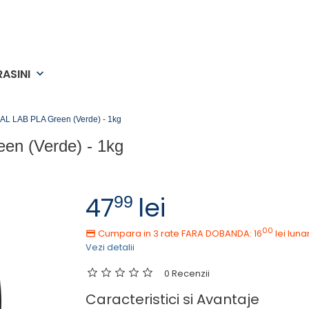
RASINI
keyboard_arrow_down
L LAB PLA Green (Verde) - 1kg
n (Verde) - 1kg
47
lei
99
00
Cumpara in 3 rate FARA DOBANDA: 16
lei
luna
Vezi detalii
0 Recenzii
Caracteristici si Avantaje