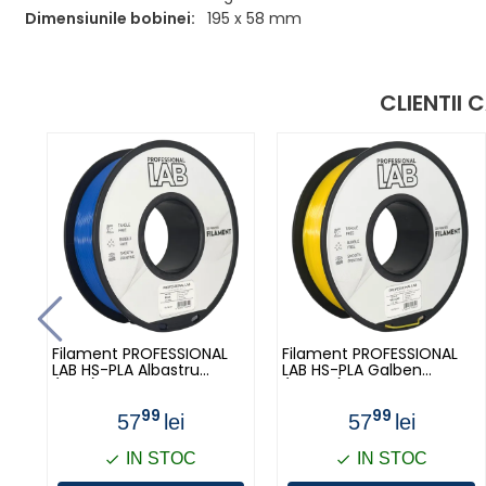
Dimensiunile bobinei:
195 x 58 mm
CLIENTII
Filament PROFESSIONAL
Filament PROFESSIONAL
LAB HS-PLA Albastru
LAB HS-PLA Galben
(Blue) - 1kg
(Yellow) - 1kg
99
99
57
lei
57
lei
IN STOC
IN STOC