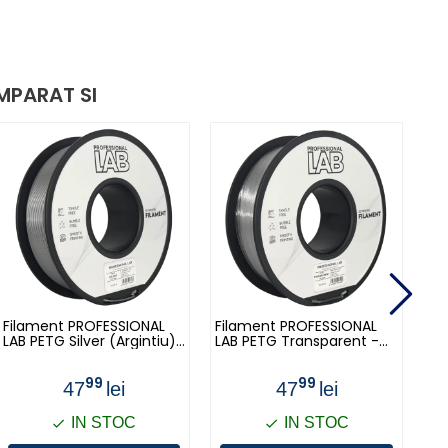
MPARAT SI
Filament PROFESSIONAL
Filament PROFESSIONAL
Fi
LAB PETG Silver (Argintiu)
LAB PETG Transparent -
LA
- 1kg
1kg
99
99
47
lei
47
lei
IN STOC
IN STOC