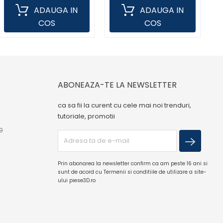
ADAUGA IN
ADAUGA IN
COS
COS
ABONEAZA-TE LA NEWSLETTER
ca sa fii la curent cu cele mai noi trenduri,
tutoriale, promotii
9
Prin abonarea la newsletter confirm ca am peste 16 ani si
sunt de acord cu Termenii si conditiile de utilizare a site-
ului piese3D.ro