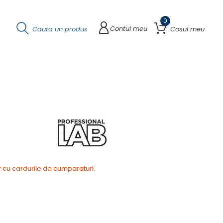
0
Contul meu
Cauta un produs
Cosul meu
r cu cardurile de cumparaturi.