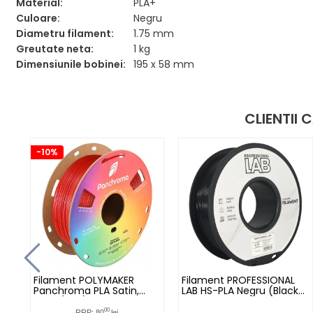
Material:
PLA+
Culoare:
Negru
Diametru filament:
1.75 mm
Greutate neta:
1 kg
Dimensiunile bobinei:
195 x 58 mm
CLIENTII
-10%
Filament POLYMAKER
Filament PROFESSIONAL
Panchroma PLA Satin,
LAB HS-PLA Negru (Black)
Rosu (Red) - 1kg
- 1kg
00
RRP: 80
lei