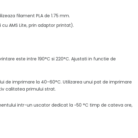
ilizeaza filament PLA de 1.75 mm.
 cu AMS Lite, prin adaptor printat).
tare este intre 190°C si 220°C. Ajustati in functie de
ui de imprimare la 40–60°C. Utilizarea unui pat de imprimare
v calitatea primului strat.
entului intr-un uscator dedicat la ~50 °C timp de cateva ore,