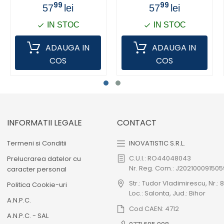
99
99
57
lei
57
lei
IN STOC
IN STOC
ADAUGA IN
ADAUGA IN
COS
COS
INFORMATII LEGALE
CONTACT
Termeni si Conditii
INOVATISTIC S.R.L.
C.U.I.: RO44048043
Prelucrarea datelor cu
Nr. Reg. Com.: J202100091505
caracter personal
Str.: Tudor Vladimirescu, Nr.: 8
Politica Cookie-uri
Loc.: Salonta, Jud.: Bihor
A.N.P.C.
Cod CAEN: 4712
A.N.P.C. - SAL