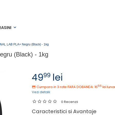
RASINI
keyboard_arrow_down
AL LAB PLA+ Negru (Black) - 1kg
ru (Black) - 1kg
49
lei
99
66
Cumpara in 3 rate FARA DOBANDA: 16
lei
luna
Vezi detalii
0 Recenzii
Caracteristici si Avantaje