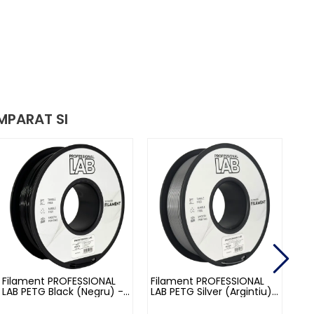
MPARAT SI
Filament PROFESSIONAL
Filament PROFESSIONAL
Fi
LAB PETG Black (Negru) -
LAB PETG Silver (Argintiu)
LA
1kg
- 1kg