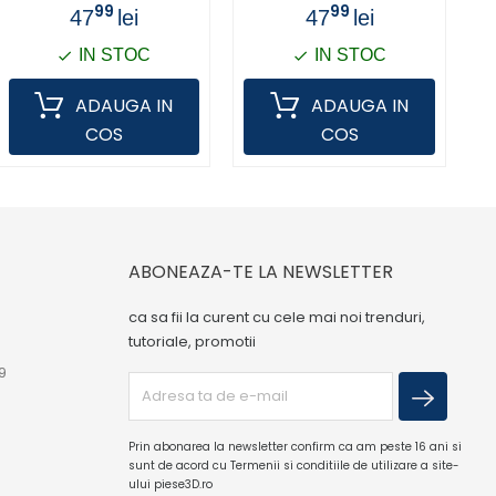
99
99
47
lei
47
lei
IN STOC
IN STOC
ADAUGA IN
ADAUGA IN
COS
COS
ABONEAZA-TE LA NEWSLETTER
ca sa fii la curent cu cele mai noi trenduri,
tutoriale, promotii
9
Prin abonarea la newsletter confirm ca am peste 16 ani si
sunt de acord cu Termenii si conditiile de utilizare a site-
ului piese3D.ro