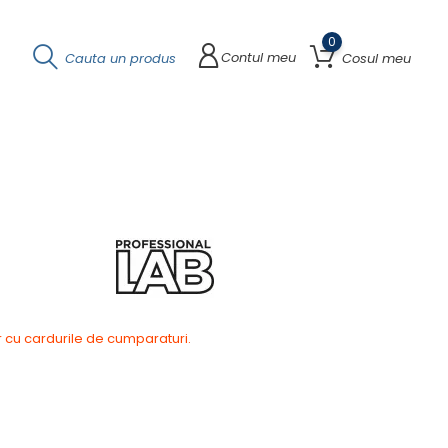
0
Contul meu
Cauta un produs
Cosul meu
r cu cardurile de cumparaturi.