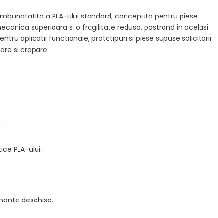
e imbunatatita a PLA-ului standard, conceputa pentru piese
mecanica superioara si o fragilitate redusa, pastrand in acelasi
entru aplicatii functionale, prototipuri si piese supuse solicitarii
are si crapare.
.
tice PLA-ului.
mante deschise.