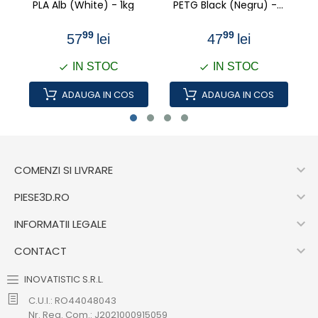
PLA Alb (White) - 1kg
PETG Black (Negru) -
1kg
99
99
57
lei
47
lei
IN STOC
IN STOC
ADAUGA IN COS
ADAUGA IN COS

COMENZI SI LIVRARE

PIESE3D.RO

INFORMATII LEGALE

CONTACT
INOVATISTIC S.R.L.
C.U.I.: RO44048043
Nr. Reg. Com.: J2021000915059