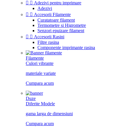


Adezivi pentru imprimare
Adezivi


Accesorii Filamente
Curatatoare filament
Termometre si Higrometre
Senzori epuizare filament


Accesorii Rasini
Filtre rasina
Componente imprimante rasina
Filamente
Culori vibrante
materiale variate
Cumpara acum
Duze
Diferite Modele
gama larga de dimensiuni
Cumpara acum