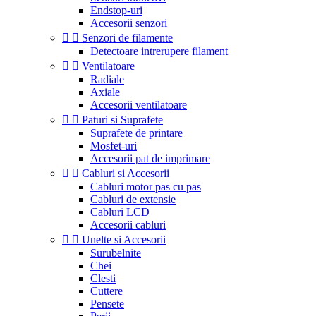
Endstop-uri
Accesorii senzori


Senzori de filamente
Detectoare intrerupere filament


Ventilatoare
Radiale
Axiale
Accesorii ventilatoare


Paturi si Suprafete
Suprafete de printare
Mosfet-uri
Accesorii pat de imprimare


Cabluri si Accesorii
Cabluri motor pas cu pas
Cabluri de extensie
Cabluri LCD
Accesorii cabluri


Unelte si Accesorii
Surubelnite
Chei
Clesti
Cuttere
Pensete