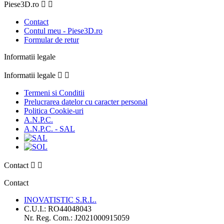
Piese3D.ro


Contact
Contul meu - Piese3D.ro
Formular de retur
Informatii legale
Informatii legale


Termeni si Conditii
Prelucrarea datelor cu caracter personal
Politica Cookie-uri
A.N.P.C.
A.N.P.C. - SAL
Contact


Contact
INOVATISTIC S.R.L.
C.U.I.: RO44048043
Nr. Reg. Com.: J2021000915059