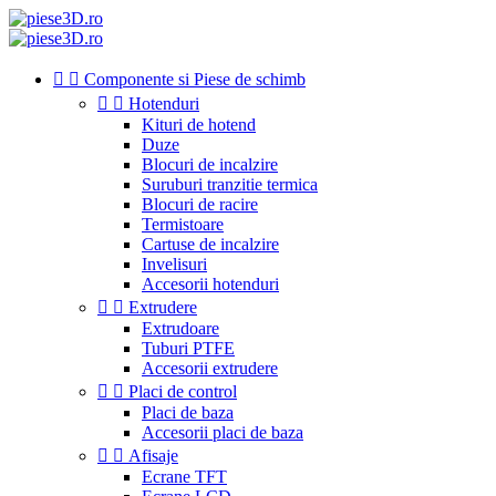


Componente si Piese de schimb


Hotenduri
Kituri de hotend
Duze
Blocuri de incalzire
Suruburi tranzitie termica
Blocuri de racire
Termistoare
Cartuse de incalzire
Invelisuri
Accesorii hotenduri


Extrudere
Extrudoare
Tuburi PTFE
Accesorii extrudere


Placi de control
Placi de baza
Accesorii placi de baza


Afisaje
Ecrane TFT