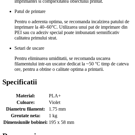
imprimantei si complexitatea obiectului printat.
Patul de printare
Pentru o aderenta optima, se recomanda incalzirea patului de
imprimare la 40–60°C. Utilizarea unui pat de imprimare din
PEI sau cu adeziv special poate imbunatati semnificativ
calitatea primului strat.
Setari de uscare
Pentru eliminarea umiditatii, se recomanda uscarea
filamentului intr-un uscator dedicat la ~50 °C timp de cateva
ore, pentru a obtine o calitate optima a printarii.
Specificatii
Material:
PLA+
Culoare:
Violet
Diametru filament:
1.75 mm
Greutate neta:
1 kg
Dimensiunile bobinei:
195 x 58 mm