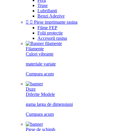
Perii
Truse
Lubrifianti
Benzi Adezive


Piese imprimante rasina
Filme FEP
Folii protectie
Accesorii rasina
Filamente
Culori vibrante
materiale variate
Cumpara acum
Duze
Diferite Modele
gama larga de dimensiuni
Cumpara acum
Piese de schimb