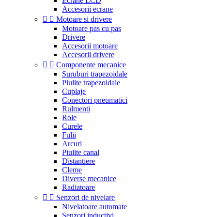
Ecrane LCD
Accesorii ecrane


Motoare si drivere
Motoare pas cu pas
Drivere
Accesorii motoare
Accesorii drivere


Componente mecanice
Suruburi trapezoidale
Piulite trapezoidale
Cuplaje
Conectori pneumatici
Rulmenti
Role
Curele
Fulii
Arcuri
Piulite canal
Distantiere
Cleme
Diverse mecanice
Radiatoare


Senzori de nivelare
Nivelatoare automate
Senzori inductivi