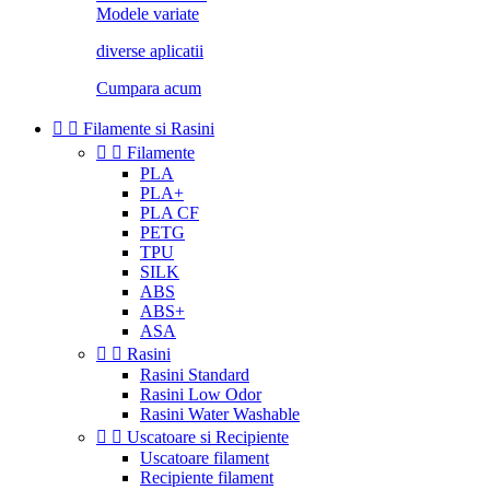
Modele variate
diverse aplicatii
Cumpara acum


Filamente si Rasini


Filamente
PLA
PLA+
PLA CF
PETG
TPU
SILK
ABS
ABS+
ASA


Rasini
Rasini Standard
Rasini Low Odor
Rasini Water Washable


Uscatoare si Recipiente
Uscatoare filament
Recipiente filament