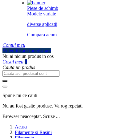
Piese de schimb
Modele variate
diverse aplicatii
Cumpara acum
Contul meu
Autentificare
Inregistrare
Nu ai niciun produs in cos
Cosul meu
0
Cauta un produs
Spune-mi ce cauti
Nu au fost gasite produse. Va rog repetati
Browser neacceptat. Scuze ...
Acasa
Filamente si Rasini
Filamente