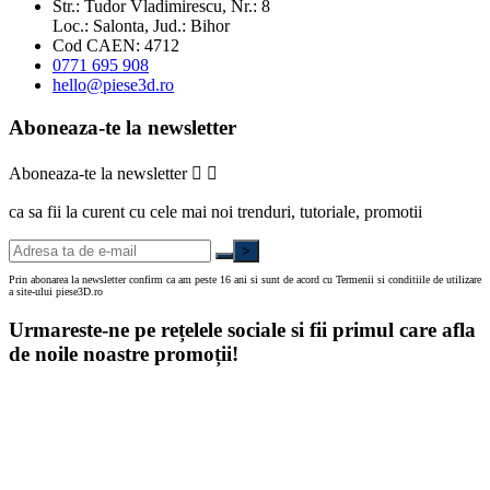
Str.: Tudor Vladimirescu, Nr.: 8
Loc.: Salonta, Jud.: Bihor
Cod CAEN: 4712
0771 695 908
hello@piese3d.ro
Aboneaza-te la newsletter
Aboneaza-te la newsletter


ca sa fii la curent cu cele mai noi trenduri, tutoriale, promotii
>
Prin abonarea la newsletter confirm ca am peste 16 ani si sunt de acord cu Termenii si conditiile de utilizare
a site-ului piese3D.ro
Urmareste-ne pe rețelele sociale si fii primul care afla
de noile noastre promoții!