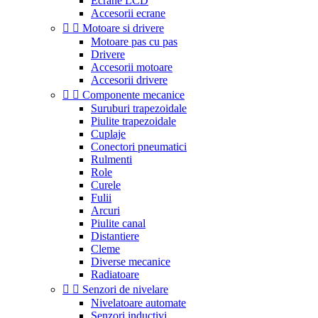
Ecrane LCD
Accesorii ecrane


Motoare si drivere
Motoare pas cu pas
Drivere
Accesorii motoare
Accesorii drivere


Componente mecanice
Suruburi trapezoidale
Piulite trapezoidale
Cuplaje
Conectori pneumatici
Rulmenti
Role
Curele
Fulii
Arcuri
Piulite canal
Distantiere
Cleme
Diverse mecanice
Radiatoare


Senzori de nivelare
Nivelatoare automate
Senzori inductivi