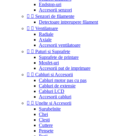
Endstop-uri
Accesorii senzori


Senzori de filamente
Detectoare intrerupere filament


Ventilatoare
Radiale
Axiale
Accesorii ventilatoare


Paturi si Suprafete
Suprafete de printare
Mosfet-uri
Accesorii pat de imprimare


Cabluri si Accesorii
Cabluri motor pas cu pas
Cabluri de extensie
Cabluri LCD
Accesorii cabluri


Unelte si Accesorii
Surubelnite
Chei
Clesti
Cuttere
Pensete