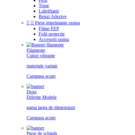
Perii
Truse
Lubrifianti
Benzi Adezive


Piese imprimante rasina
Filme FEP
Folii protectie
Accesorii rasina
Filamente
Culori vibrante
materiale variate
Cumpara acum
Duze
Diferite Modele
gama larga de dimensiuni
Cumpara acum
Piese de schimb