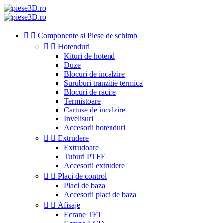


Componente si Piese de schimb


Hotenduri
Kituri de hotend
Duze
Blocuri de incalzire
Suruburi tranzitie termica
Blocuri de racire
Termistoare
Cartuse de incalzire
Invelisuri
Accesorii hotenduri


Extrudere
Extrudoare
Tuburi PTFE
Accesorii extrudere


Placi de control
Placi de baza
Accesorii placi de baza


Afisaje
Ecrane TFT