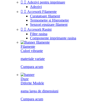


Adezivi pentru imprimare
Adezivi


Accesorii Filamente
Curatatoare filament
Termometre si Higrometre
Senzori epuizare filament


Accesorii Rasini
Filtre rasina
Componente imprimante rasina
Filamente
Culori vibrante
materiale variate
Cumpara acum
Duze
Diferite Modele
gama larga de dimensiuni
Cumpara acum