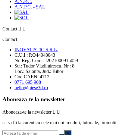
A.N.P.C.
A.N.P.C. - SAL
Contact


Contact
INOVATISTIC S.R.L.
C.U.I.: RO44048043
Nr. Reg. Com.: J2021000915059
Str.: Tudor Vladimirescu, Nr.: 8
Loc.: Salonta, Jud.: Bihor
Cod CAEN: 4712
0771 695 908
hello@piese3d.ro
Aboneaza-te la newsletter
Aboneaza-te la newsletter


ca sa fii la curent cu cele mai noi trenduri, tutoriale, promotii
>