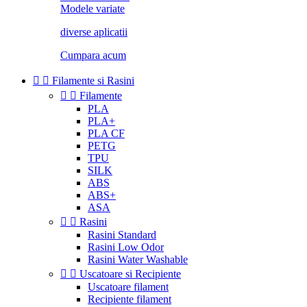
Modele variate
diverse aplicatii
Cumpara acum


Filamente si Rasini


Filamente
PLA
PLA+
PLA CF
PETG
TPU
SILK
ABS
ABS+
ASA


Rasini
Rasini Standard
Rasini Low Odor
Rasini Water Washable


Uscatoare si Recipiente
Uscatoare filament
Recipiente filament