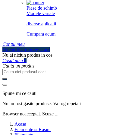
Piese de schimb
Modele variate
diverse aplicatii
Cumpara acum
Contul meu
Autentificare
Inregistrare
Nu ai niciun produs in cos
Cosul meu
0
Cauta un produs
Spune-mi ce cauti
Nu au fost gasite produse. Va rog repetati
Browser neacceptat. Scuze ...
Acasa
Filamente si Rasini
Filamente