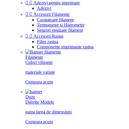


Adezivi pentru imprimare
Adezivi


Accesorii Filamente
Curatatoare filament
Termometre si Higrometre
Senzori epuizare filament


Accesorii Rasini
Filtre rasina
Componente imprimante rasina
Filamente
Culori vibrante
materiale variate
Cumpara acum
Duze
Diferite Modele
gama larga de dimensiuni
Cumpara acum