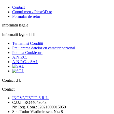
Contact
Contul meu - Piese3D.ro
Formular de retur
Informatii legale
Informatii legale


Termeni si Conditii
Prelucrarea datelor cu caracter personal
Politica Cookie-uri
A.N.P.C.
A.N.P.C. - SAL
Contact


Contact
INOVATISTIC S.R.L.
C.U.I.: RO44048043
Nr. Reg. Com.: J2021000915059
Str.: Tudor Vladimirescu, Nr.: 8