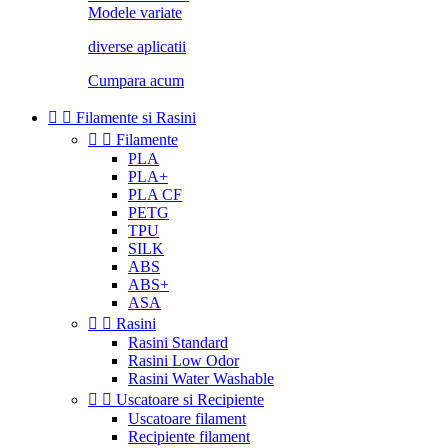
Modele variate
diverse aplicatii
Cumpara acum


Filamente si Rasini


Filamente
PLA
PLA+
PLA CF
PETG
TPU
SILK
ABS
ABS+
ASA


Rasini
Rasini Standard
Rasini Low Odor
Rasini Water Washable


Uscatoare si Recipiente
Uscatoare filament
Recipiente filament