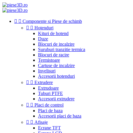


Componente si Piese de schimb


Hotenduri
Kituri de hotend
Duze
Blocuri de incalzire
Suruburi tranzitie termica
Blocuri de racire
Termistoare
Cartuse de incalzire
Invelisuri
Accesorii hotenduri


Extrudere
Extrudoare
Tuburi PTFE
Accesorii extrudere


Placi de control
Placi de baza
Accesorii placi de baza


Afisaje
Ecrane TFT