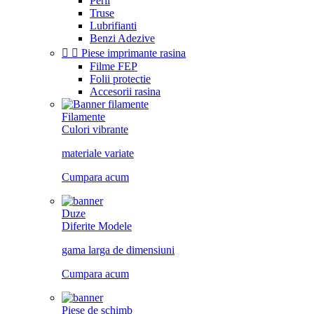
Perii
Truse
Lubrifianti
Benzi Adezive


Piese imprimante rasina
Filme FEP
Folii protectie
Accesorii rasina
Filamente
Culori vibrante
materiale variate
Cumpara acum
Duze
Diferite Modele
gama larga de dimensiuni
Cumpara acum
Piese de schimb