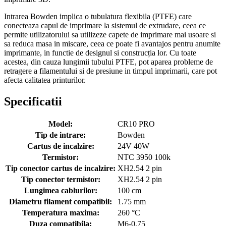
Intrarea Bowden implica o tubulatura flexibila (PTFE) care
conecteaza capul de imprimare la sistemul de extrudare, ceea ce
permite utilizatorului sa utilizeze capete de imprimare mai usoare si
sa reduca masa in miscare, ceea ce poate fi avantajos pentru anumite
imprimante, in functie de designul si construcția lor. Cu toate
acestea, din cauza lungimii tubului PTFE, pot aparea probleme de
retragere a filamentului si de presiune in timpul imprimarii, care pot
afecta calitatea printurilor.
Specificatii
Model:
CR10 PRO
Tip de intrare:
Bowden
Cartus de incalzire:
24V 40W
Termistor:
NTC 3950 100k
Tip conector cartus de incalzire:
XH2.54 2 pin
Tip conector termistor:
XH2.54 2 pin
Lungimea cablurilor:
100 cm
Diametru filament compatibil:
1.75 mm
Temperatura maxima:
260 °C
Duza compatibila:
M6-0.75