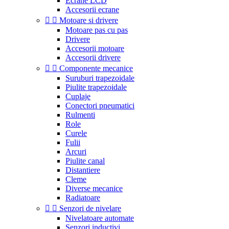
Ecrane LCD
Accesorii ecrane


Motoare si drivere
Motoare pas cu pas
Drivere
Accesorii motoare
Accesorii drivere


Componente mecanice
Suruburi trapezoidale
Piulite trapezoidale
Cuplaje
Conectori pneumatici
Rulmenti
Role
Curele
Fulii
Arcuri
Piulite canal
Distantiere
Cleme
Diverse mecanice
Radiatoare


Senzori de nivelare
Nivelatoare automate
Senzori inductivi