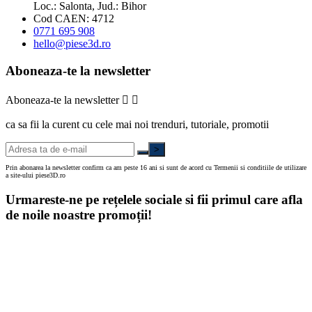
Loc.: Salonta, Jud.: Bihor
Cod CAEN: 4712
0771 695 908
hello@piese3d.ro
Aboneaza-te la newsletter
Aboneaza-te la newsletter


ca sa fii la curent cu cele mai noi trenduri, tutoriale, promotii
>
Prin abonarea la newsletter confirm ca am peste 16 ani si sunt de acord cu Termenii si conditiile de utilizare
a site-ului piese3D.ro
Urmareste-ne pe rețelele sociale si fii primul care afla
de noile noastre promoții!