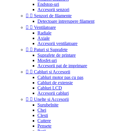
Endstop-uri
Accesorii senzori


Senzori de filamente
Detectoare intrerupere filament


Ventilatoare
Radiale
Axiale
Accesorii ventilatoare


Paturi si Suprafete
Suprafete de printare
Mosfet-uri
Accesorii pat de imprimare


Cabluri si Accesorii
Cabluri motor pas cu pas
Cabluri de extensie
Cabluri LCD
Accesorii cabluri


Unelte si Accesorii
Surubelnite
Chei
Clesti
Cuttere
Pensete