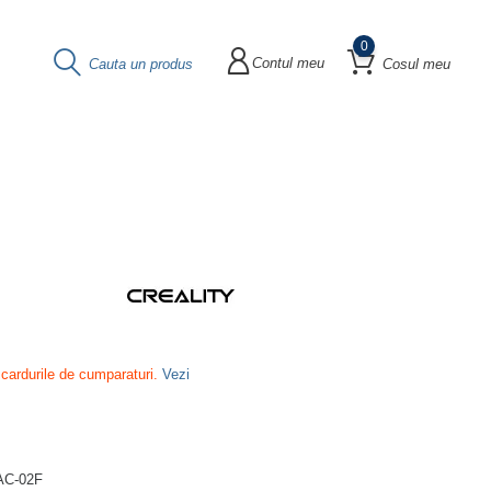
0
Contul meu
Cauta un produs
Cosul meu
 cardurile de cumparaturi.
Vezi
4AC-02F