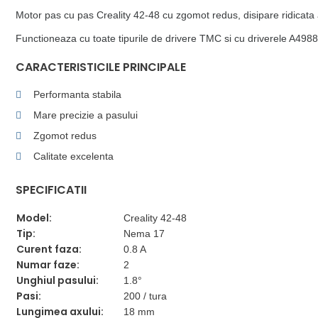
Motor pas cu pas Creality 42-48 cu zgomot redus, disipare ridicata a c
Functioneaza cu toate tipurile de drivere TMC si cu driverele A49
CARACTERISTICILE PRINCIPALE
Performanta stabila
Mare precizie a pasului
Zgomot redus
Calitate excelenta
SPECIFICATII
Model:
Creality 42-48
Tip:
Nema 17
Curent faza:
0.8 A
Numar faze:
2
Unghiul pasului:
1.8°
Pasi:
200 / tura
Lungimea axului:
18 mm