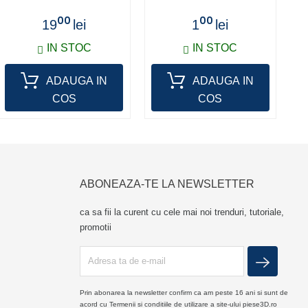
00
00
19
lei
1
lei
IN STOC
IN STOC
ADAUGA IN
ADAUGA IN
COS
COS
ABONEAZA-TE LA NEWSLETTER
ca sa fii la curent cu cele mai noi trenduri, tutoriale,
promotii
Prin abonarea la newsletter confirm ca am peste 16 ani si sunt de
acord cu Termenii si conditiile de utilizare a site-ului piese3D.ro