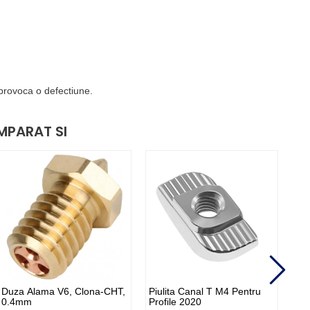
 provoca o defectiune.
MPARAT SI
Duza Alama V6, Clona-CHT,
Piulita Canal T M4 Pentru
Piu
0.4mm
Profile 2020
Pro