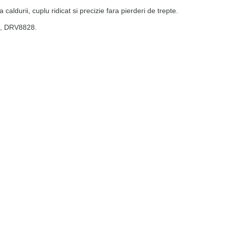
aldurii, cuplu ridicat si precizie fara pierderi de trepte.
88, DRV8828.