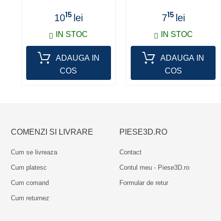
15
15
10
lei
7
lei
IN STOC
IN STOC
ADAUGA IN
ADAUGA IN
COS
COS
COMENZI SI LIVRARE
PIESE3D.RO
Cum se livreaza
Contact
Cum platesc
Contul meu - Piese3D.ro
Cum comand
Formular de retur
Cum returnez