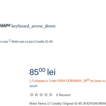
RASINI
own
keyboard_arrow_down
cu pas
Motor pas cu pas Creality 42-48
00
85
lei
33
Cumpara in 3 rate FARA DOBANDA: 28
lei
lunar cu
detalii
0 Recenzii
Motor Nema 17 Creality Original 42-48 JK42HS48-080