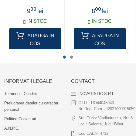
00
00
9
lei
8
lei
IN STOC
IN STOC
ADAUGA IN
ADAUGA IN
COS
COS
INFORMATII LEGALE
CONTACT
Termeni si Conditii
INOVATISTIC S.R.L.
C.U.I.: RO44048043
Prelucrarea datelor cu caracter
Nr. Reg. Com.: J2021000915059
personal
Str.: Tudor Vladimirescu, Nr.: 8
Politica Cookie-uri
Loc.: Salonta, Jud.: Bihor
A.N.P.C.
Cod CAEN: 4712