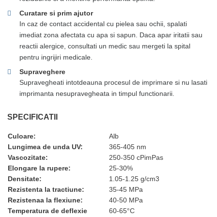
Curatare si prim ajutor
In caz de contact accidental cu pielea sau ochii, spalati
imediat zona afectata cu apa si sapun. Daca apar iritatii sau
reactii alergice, consultati un medic sau mergeti la spital
pentru ingrijiri medicale.
Supraveghere
Supravegheati intotdeauna procesul de imprimare si nu lasati
imprimanta nesupravegheata in timpul functionarii.
SPECIFICATII
Culoare:
Alb
Lungimea de unda UV:
365-405 nm
Vascozitate:
250-350 cPimPas
Elongare la rupere:
25-30%
Densitate:
1.05-1.25 g/cm3
Rezistenta la tractiune:
35-45 MPa
Rezistenaa la flexiune:
40-50 MPa
Temperatura de deflexie
60-65°C