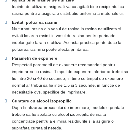
Agitati bine inainte de utilizare
Inainte de utilizare, asigurati-va ca agitati bine recipientul cu
rasina pentru a asigura o distributie uniforma a materialului.
Evitati poluarea rasinii
Nu turnati rasina din vasul de rasina in rasina neutilizata si
evitati lasarea rasinii in vasul de rasina pentru perioade
indelungate fara a o utiliza. Aceasta practica poate duce la
poluarea rasinii si poate afecta printarea.
Parametri de expunere
Respectati parametrii de expunere recomandati pentru
imprimarea cu rasina. Timpul de expunere inferior ar trebui sa
fie intre 20 si 40 de secunde, in timp ce timpul de expunere
normal ar trebui sa fie intre 1.5 si 3 secunde, in functie de
necesitatile dvs. specifice de imprimare.
Curatare cu alcool izopropilic
Dupa finalizarea procesului de imprimare, modelele printate
trebuie sa fie spalate cu alcool izopropilic de inalta
concentratie pentru a elimina reziduurile si a asigura o
suprafata curata si neteda.