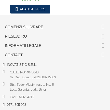
ADAUGA IN COS

COMENZI SI LIVRARE

PIESE3D.RO

INFORMATII LEGALE

CONTACT
INOVATISTIC S.R.L.
C.U.I.: RO44048043
Nr. Reg. Com.: J2021000915059
Str.: Tudor Vladimirescu, Nr.: 8
Loc.: Salonta, Jud.: Bihor
Cod CAEN: 4712
0771 695 908