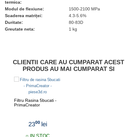
termica:
Modul de flexiune:
1500-2100 MPa
Scaderea matriței:
4.3-5.6%
Duritate:
80-83D
Greutate neta:
1 kg
CLIENTII CARE AU CUMPARAT ACEST
PRODUS AU MAI CUMPARAT SI
Filtru Rasina 5bucati -
PrimaCreator
00
23
lei
IN STOC