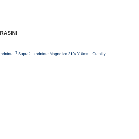
 RASINI
printare
Suprafata printare Magnetica 310x310mm - Creality
109,00 lei
Cumpara in 3 rate FARA DOBANDA: 36,33
lunar cu c
0 Recenzii
Suprafata printare flexibila 31x31cm