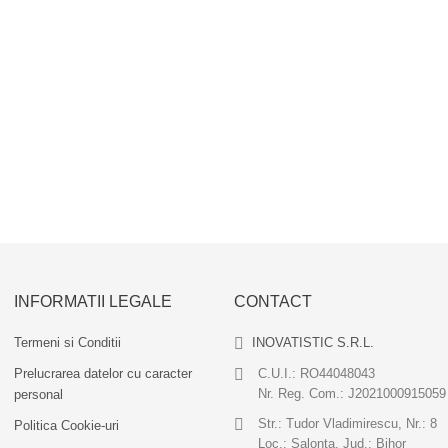
ati direct pe pat, asigurandu-va ca este aplicat uniform si fara bule de
rafata de imprimare si verificati nivelarea patului.
INFORMATII LEGALE
CONTACT
Termeni si Conditii
INOVATISTIC S.R.L.
Prelucrarea datelor cu caracter
C.U.I.: RO44048043
Nr. Reg. Com.: J2021000915059
personal
Str.: Tudor Vladimirescu, Nr.: 8
Politica Cookie-uri
Loc.: Salonta, Jud.: Bihor