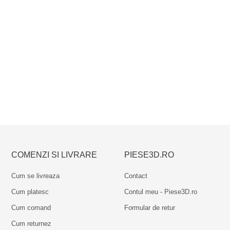
SPECIFICATII
Dimensiuni:
310 x 310 x 1 mm
Metoda de instalare:
Scoateti adezivul de pe baza magnetica si atas
Recomandare:
Dupa aplicare, recalibrati distanta dintre duza si sup
Atentie:
Curatarea cu acetona poate deteriora placa.
COMENZI SI LIVRARE
PIESE3D.RO
Cum se livreaza
Contact
Cum platesc
Contul meu - Piese3D.ro
Cum comand
Formular de retur
Cum returnez