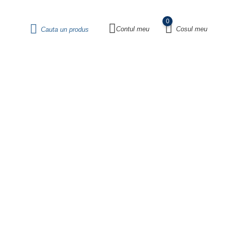
0
Contul meu
Cosul meu
Cauta un produs
ardurile de cumparaturi.
Vezi detalii