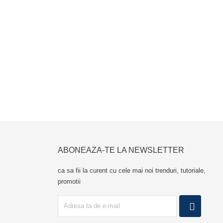
Etc.
PACHETUL INCLUDE
Baza magnetica cu adeziv
Suprafata magnetica flexibila
 aer, apoi puneti suprafata magnetica pe acesta.
ABONEAZA-TE LA NEWSLETTER
ca sa fii la curent cu cele mai noi trenduri, tutoriale,
promotii