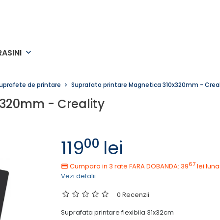
RASINI
keyboard_arrow_down
uprafete de printare
Suprafata printare Magnetica 310x320mm - Creal
x320mm - Creality
00
119
lei
67
Cumpara in 3 rate FARA DOBANDA: 39
lei
luna
Vezi detalii
0 Recenzii
Suprafata printare flexibila 31x32cm