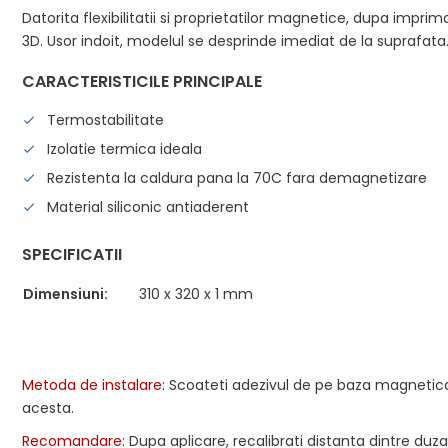
Datorita flexibilitatii si proprietatilor magnetice, dupa impr
3D. Usor indoit, modelul se desprinde imediat de la suprafata
CARACTERISTICILE PRINCIPALE
Termostabilitate
Izolatie termica ideala
Rezistenta la caldura pana la 70C fara demagnetizare
Material siliconic antiaderent
SPECIFICATII
Dimensiuni:
310 x 320 x 1 mm
Metoda de instalare:
Scoateti adezivul de pe baza magnetica 
acesta.
Recomandare:
Dupa aplicare, recalibrati distanta dintre duza