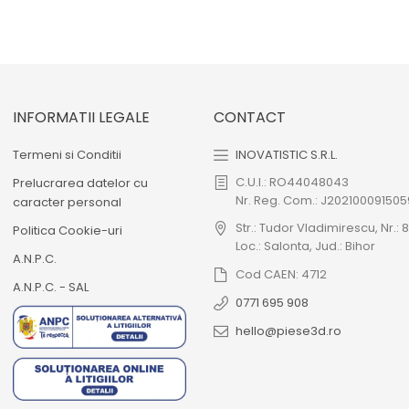
INFORMATII LEGALE
CONTACT
Termeni si Conditii
INOVATISTIC S.R.L.
C.U.I.: RO44048043
Prelucrarea datelor cu
Nr. Reg. Com.: J202100091505
caracter personal
Str.: Tudor Vladimirescu, Nr.: 8
Politica Cookie-uri
Loc.: Salonta, Jud.: Bihor
A.N.P.C.
Cod CAEN: 4712
A.N.P.C. - SAL
0771 695 908
hello@piese3d.ro