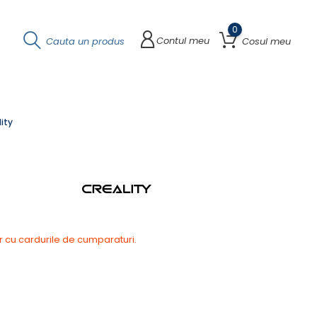
0
Contul meu
Cauta un produs
Cosul meu
ity
r cu cardurile de cumparaturi.