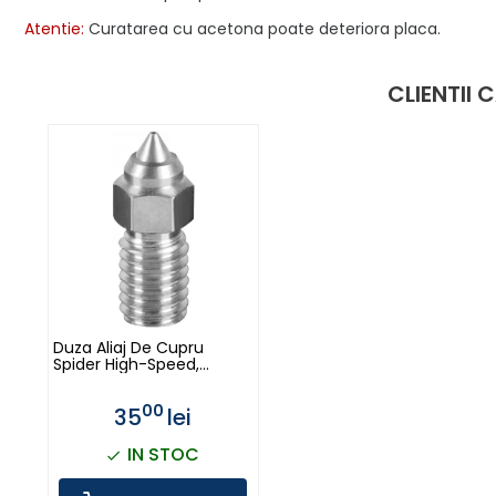
Atentie:
Curatarea cu acetona poate deteriora placa.
CLIENTII
Duza Aliaj De Cupru
Spider High-Speed,
0.6mm - Creality
00
35
lei
IN STOC