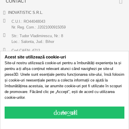

CONTACT
INOVATISTIC S.R.L.
C.U.I.: RO44048043
Nr. Reg. Com.: J2021000915059
Str.: Tudor Vladimirescu, Nr.: 8
Loc.: Salonta, Jud.: Bihor
Cod CAEN: 4712
Acest site utilizează cookie-uri
0771 695 908
Site-ul nostru utilizează cookie-uri pentru a îmbunătăți experiența ta și
pentru a-ți afișa conținut relevant atunci când navighezi pe site-ul
hello@piese3d.ro
piese3D. Unele sunt esențiale pentru funcționarea site-ului, însă folosim

ABONEAZA-TE LA NEWSLETTER
și cookie-uri neesențiale pentru a colecta informații ce ajută la
îmbunătățirea acestuia, iar anumite cookie-uri pot fi utilizate în scopuri
Urmareste-ne pe rețelele sociale si fii primul care afla de noile noastre
de promovare. Făcând clic pe „Accept”, ești de acord cu utilizarea
promoții!
cookie-urilor.
done_all
Accept
© 2026 - piese3D.ro