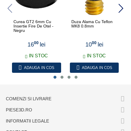
Curea GT2 6mm Cu
Duza Alama Cu Teflon
Insertie Fire De Otel -
MK8 0.8mm
Negru
00
00
16
lei
10
lei
IN STOC
IN STOC
ADAUGA IN COS
ADAUGA IN COS

COMENZI SI LIVRARE

PIESE3D.RO

INFORMATII LEGALE