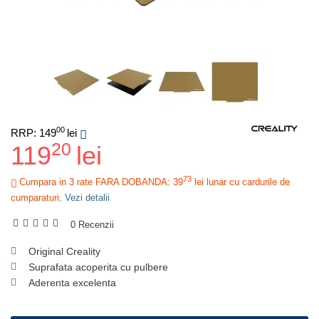
00
RRP: 149
lei
20
119
lei
73
Cumpara in 3 rate FARA DOBANDA: 39
lei
lunar cu cardurile de
cumparaturi.
Vezi detalii
0 Recenzii
Original Creality
Suprafata acoperita cu pulbere
Aderenta excelenta