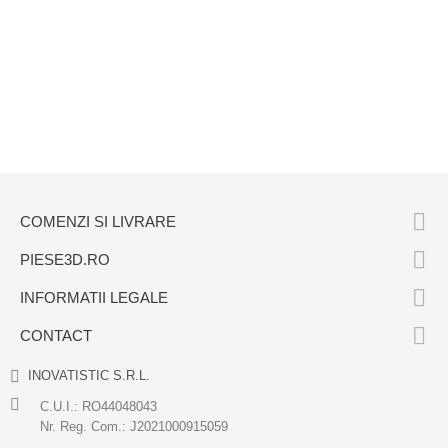

COMENZI SI LIVRARE

PIESE3D.RO

INFORMATII LEGALE

CONTACT
INOVATISTIC S.R.L.
C.U.I.: RO44048043
Nr. Reg. Com.: J2021000915059