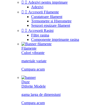


Adezivi pentru imprimare
Adezivi


Accesorii Filamente
Curatatoare filament
Termometre si Higrometre
Senzori epuizare filament


Accesorii Rasini
Filtre rasina
Componente imprimante rasina
Filamente
Culori vibrante
materiale variate
Cumpara acum
Duze
Diferite Modele
gama larga de dimensiuni
Cumpara acum