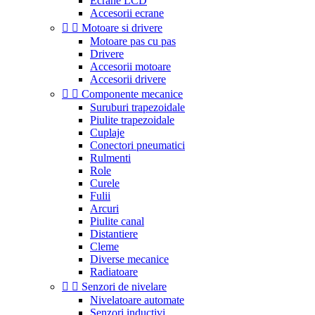
Ecrane LCD
Accesorii ecrane


Motoare si drivere
Motoare pas cu pas
Drivere
Accesorii motoare
Accesorii drivere


Componente mecanice
Suruburi trapezoidale
Piulite trapezoidale
Cuplaje
Conectori pneumatici
Rulmenti
Role
Curele
Fulii
Arcuri
Piulite canal
Distantiere
Cleme
Diverse mecanice
Radiatoare


Senzori de nivelare
Nivelatoare automate
Senzori inductivi