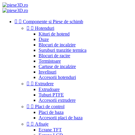


Componente si Piese de schimb


Hotenduri
Kituri de hotend
Duze
Blocuri de incalzire
Suruburi tranzitie termica
Blocuri de racire
Termistoare
Cartuse de incalzire
Invelisuri
Accesorii hotenduri


Extrudere
Extrudoare
Tuburi PTFE
Accesorii extrudere


Placi de control
Placi de baza
Accesorii placi de baza


Afisaje
Ecrane TFT