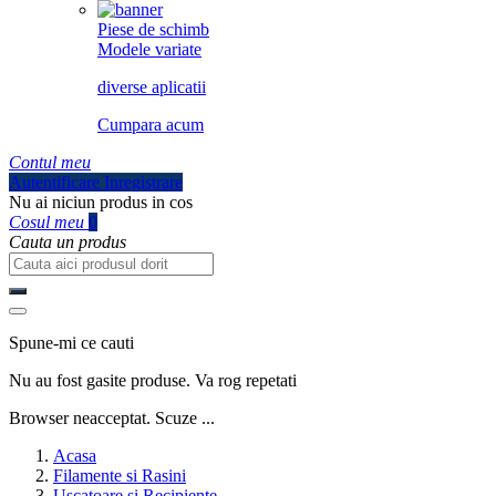
Piese de schimb
Modele variate
diverse aplicatii
Cumpara acum
Contul meu
Autentificare
Inregistrare
Nu ai niciun produs in cos
Cosul meu
0
Cauta un produs
Spune-mi ce cauti
Nu au fost gasite produse. Va rog repetati
Browser neacceptat. Scuze ...
Acasa
Filamente si Rasini
Uscatoare si Recipiente