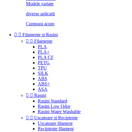
Modele variate
diverse aplicatii
Cumpara acum


Filamente si Rasini


Filamente
PLA
PLA+
PLA CF
PETG
TPU
SILK
ABS
ABS+
ASA


Rasini
Rasini Standard
Rasini Low Odor
Rasini Water Washable


Uscatoare si Recipiente
Uscatoare filament
Recipiente filament