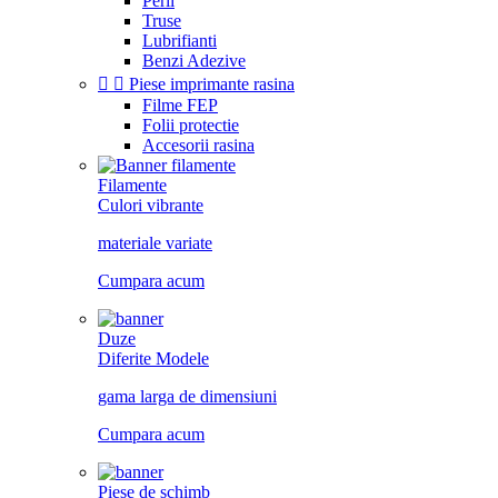
Perii
Truse
Lubrifianti
Benzi Adezive


Piese imprimante rasina
Filme FEP
Folii protectie
Accesorii rasina
Filamente
Culori vibrante
materiale variate
Cumpara acum
Duze
Diferite Modele
gama larga de dimensiuni
Cumpara acum
Piese de schimb