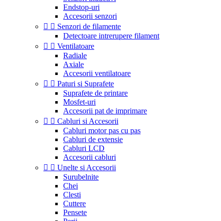
Endstop-uri
Accesorii senzori


Senzori de filamente
Detectoare intrerupere filament


Ventilatoare
Radiale
Axiale
Accesorii ventilatoare


Paturi si Suprafete
Suprafete de printare
Mosfet-uri
Accesorii pat de imprimare


Cabluri si Accesorii
Cabluri motor pas cu pas
Cabluri de extensie
Cabluri LCD
Accesorii cabluri


Unelte si Accesorii
Surubelnite
Chei
Clesti
Cuttere
Pensete