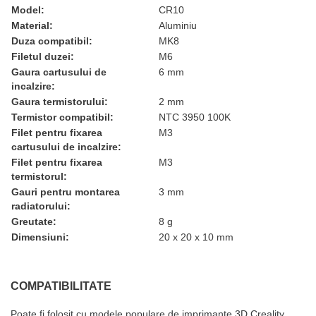
Model:
CR10
Material:
Aluminiu
Duza compatibil:
MK8
Filetul duzei:
M6
Gaura cartusului de
6 mm
incalzire:
Gaura termistorului:
2 mm
Termistor compatibil:
NTC 3950 100K
Filet pentru fixarea
M3
cartusului de incalzire:
Filet pentru fixarea
M3
termistorul:
Gauri pentru montarea
3 mm
radiatorului:
Greutate:
8 g
Dimensiuni:
20 x 20 x 10 mm
COMPATIBILITATE
Poate fi folosit cu modele populare de imprimante 3D Creality,