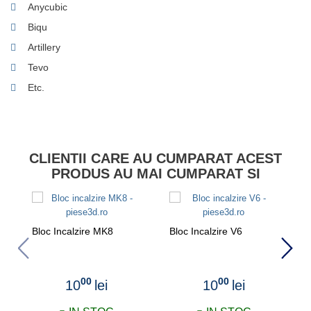
Anycubic
Biqu
Artillery
Tevo
Etc.
CLIENTII CARE AU CUMPARAT ACEST
PRODUS AU MAI CUMPARAT SI
Bloc Incalzire MK8
Bloc Incalzire V6
B
2
00
00
10
lei
10
lei