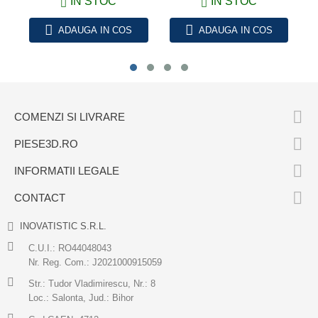
IN STOC
IN STOC
ADAUGA IN COS
ADAUGA IN COS

COMENZI SI LIVRARE

PIESE3D.RO

INFORMATII LEGALE

CONTACT
INOVATISTIC S.R.L.
C.U.I.: RO44048043
Nr. Reg. Com.: J2021000915059
Str.: Tudor Vladimirescu, Nr.: 8
Loc.: Salonta, Jud.: Bihor