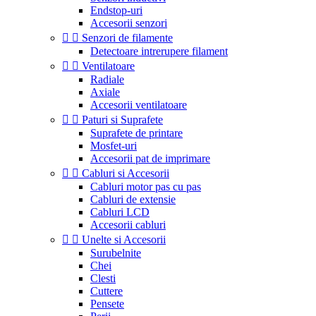
Endstop-uri
Accesorii senzori


Senzori de filamente
Detectoare intrerupere filament


Ventilatoare
Radiale
Axiale
Accesorii ventilatoare


Paturi si Suprafete
Suprafete de printare
Mosfet-uri
Accesorii pat de imprimare


Cabluri si Accesorii
Cabluri motor pas cu pas
Cabluri de extensie
Cabluri LCD
Accesorii cabluri


Unelte si Accesorii
Surubelnite
Chei
Clesti
Cuttere
Pensete