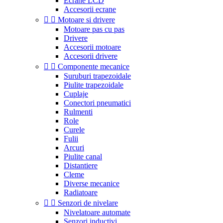
Ecrane LCD
Accesorii ecrane


Motoare si drivere
Motoare pas cu pas
Drivere
Accesorii motoare
Accesorii drivere


Componente mecanice
Suruburi trapezoidale
Piulite trapezoidale
Cuplaje
Conectori pneumatici
Rulmenti
Role
Curele
Fulii
Arcuri
Piulite canal
Distantiere
Cleme
Diverse mecanice
Radiatoare


Senzori de nivelare
Nivelatoare automate
Senzori inductivi