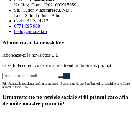
Nr. Reg. Com.: J2021000915059
Str.: Tudor Vladimirescu, Nr.: 8
Loc.: Salonta, Jud.: Bihor
Cod CAEN: 4712
0771 695 908
hello@piese3d.ro
Aboneaza-te la newsletter
Aboneaza-te la newsletter


ca sa fii la curent cu cele mai noi trenduri, tutoriale, promotii
>
Prin abonarea la newsletter confirm ca am peste 16 ani si sunt de acord cu Termenii si conditiile de utilizare
a site-ului piese3D.ro
Urmareste-ne pe rețelele sociale si fii primul care afla
de noile noastre promoții!