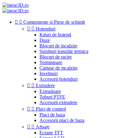


Componente si Piese de schimb


Hotenduri
Kituri de hotend
Duze
Blocuri de incalzire
Suruburi tranzitie termica
Blocuri de racire
Termistoare
Cartuse de incalzire
Invelisuri
Accesorii hotenduri


Extrudere
Extrudoare
Tuburi PTFE
Accesorii extrudere


Placi de control
Placi de baza
Accesorii placi de baza


Afisaje
Ecrane TFT