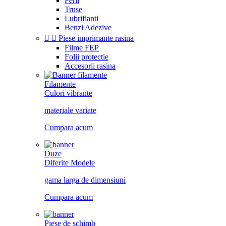
Perii
Truse
Lubrifianti
Benzi Adezive


Piese imprimante rasina
Filme FEP
Folii protectie
Accesorii rasina
Filamente
Culori vibrante
materiale variate
Cumpara acum
Duze
Diferite Modele
gama larga de dimensiuni
Cumpara acum
Piese de schimb