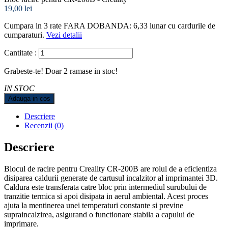
19,00 lei
Cumpara in 3 rate FARA DOBANDA: 6,33
lunar cu cardurile de
cumparaturi.
Vezi detalii
Cantitate :
Grabeste-te! Doar
2
ramase in stoc!
IN STOC
Adauga in cos
Descriere
Recenzii (0)
Descriere
Blocul de racire pentru Creality CR-200B are rolul de a eficientiza
disiparea caldurii generate de cartusul incalzitor al imprimantei 3D.
Caldura este transferata catre bloc prin intermediul surubului de
tranzitie termica si apoi disipata in aerul ambiental. Acest proces
ajuta la mentinerea unei temperaturi constante si previne
supraincalzirea, asigurand o functionare stabila a capului de
imprimare.