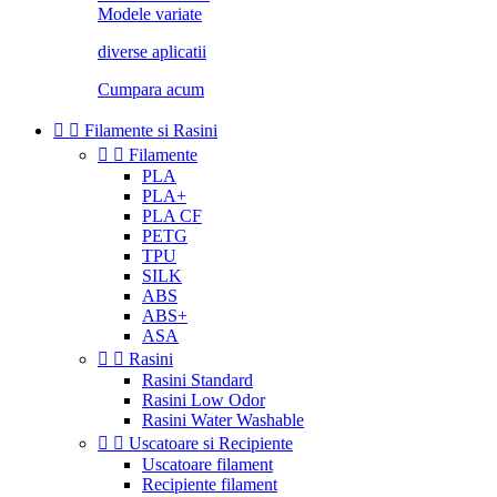
Modele variate
diverse aplicatii
Cumpara acum


Filamente si Rasini


Filamente
PLA
PLA+
PLA CF
PETG
TPU
SILK
ABS
ABS+
ASA


Rasini
Rasini Standard
Rasini Low Odor
Rasini Water Washable


Uscatoare si Recipiente
Uscatoare filament
Recipiente filament