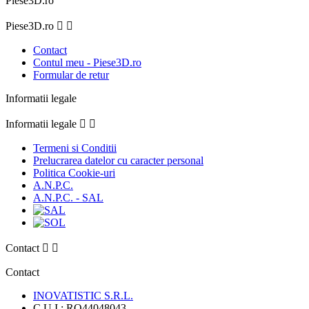
Piese3D.ro
Piese3D.ro


Contact
Contul meu - Piese3D.ro
Formular de retur
Informatii legale
Informatii legale


Termeni si Conditii
Prelucrarea datelor cu caracter personal
Politica Cookie-uri
A.N.P.C.
A.N.P.C. - SAL
Contact


Contact
INOVATISTIC S.R.L.
C.U.I.: RO44048043