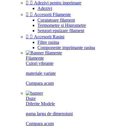


Adezivi pentru imprimare
Adezivi


Accesorii Filamente
Curatatoare filament
Termometre si Higrometre
Senzori epuizare filament


Accesorii Rasini
Filtre rasina
Componente imprimante rasina
Filamente
Culori vibrante
materiale variate
Cumpara acum
Duze
Diferite Modele
gama larga de dimensiuni
Cumpara acum