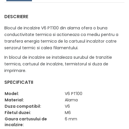
DESCRIERE
Blocul de incalzire V6 PT100 din alama ofera o buna
conductivitate termica si actioneaza ca mediu pentru a
transfera energia termica de la cartusul incalzitor catre
senzorul termic si calea filamentului.
In blocul de incalzire se instaleaza surubul de tranzitie
termica, cartusul de incalzire, termistorul si duza de
imprimare.
SPECIFICATII
Model:
V6 PT100
Material:
Alama
Duza compatibil:
V6
Filetul duzei:
M6
Gaura cartusului de
6 mm
incalzire: