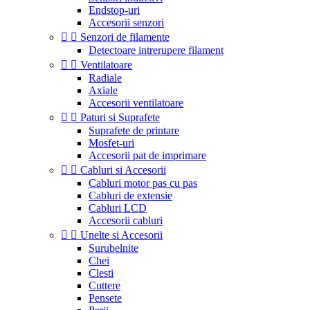
Endstop-uri
Accesorii senzori


Senzori de filamente
Detectoare intrerupere filament


Ventilatoare
Radiale
Axiale
Accesorii ventilatoare


Paturi si Suprafete
Suprafete de printare
Mosfet-uri
Accesorii pat de imprimare


Cabluri si Accesorii
Cabluri motor pas cu pas
Cabluri de extensie
Cabluri LCD
Accesorii cabluri


Unelte si Accesorii
Surubelnite
Chei
Clesti
Cuttere
Pensete