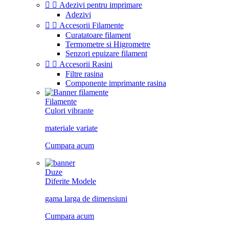


Adezivi pentru imprimare
Adezivi


Accesorii Filamente
Curatatoare filament
Termometre si Higrometre
Senzori epuizare filament


Accesorii Rasini
Filtre rasina
Componente imprimante rasina
Filamente
Culori vibrante
materiale variate
Cumpara acum
Duze
Diferite Modele
gama larga de dimensiuni
Cumpara acum