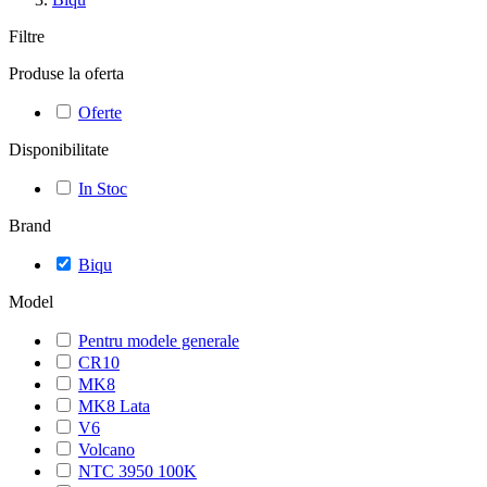
Filtre
Produse la oferta
Oferte
Disponibilitate
In Stoc
Brand
Biqu
Model
Pentru modele generale
CR10
MK8
MK8 Lata
V6
Volcano
NTC 3950 100K