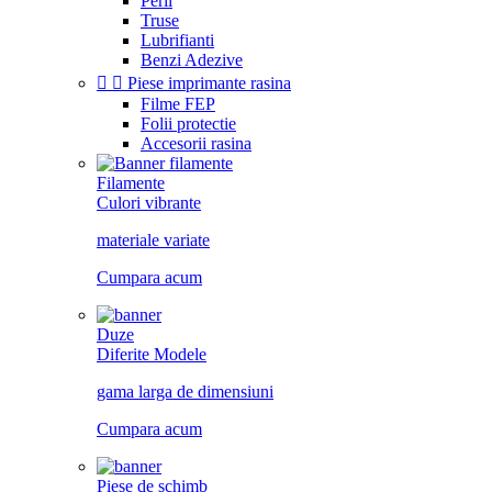
Perii
Truse
Lubrifianti
Benzi Adezive


Piese imprimante rasina
Filme FEP
Folii protectie
Accesorii rasina
Filamente
Culori vibrante
materiale variate
Cumpara acum
Duze
Diferite Modele
gama larga de dimensiuni
Cumpara acum
Piese de schimb