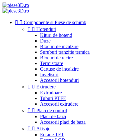


Componente si Piese de schimb


Hotenduri
Kituri de hotend
Duze
Blocuri de incalzire
Suruburi tranzitie termica
Blocuri de racire
Termistoare
Cartuse de incalzire
Invelisuri
Accesorii hotenduri


Extrudere
Extrudoare
Tuburi PTFE
Accesorii extrudere


Placi de control
Placi de baza
Accesorii placi de baza


Afisaje
Ecrane TFT