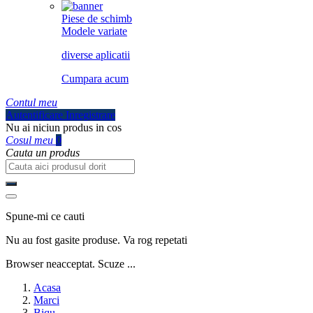
Piese de schimb
Modele variate
diverse aplicatii
Cumpara acum
Contul meu
Autentificare
Inregistrare
Nu ai niciun produs in cos
Cosul meu
0
Cauta un produs
Spune-mi ce cauti
Nu au fost gasite produse. Va rog repetati
Browser neacceptat. Scuze ...
Acasa
Marci
Biqu