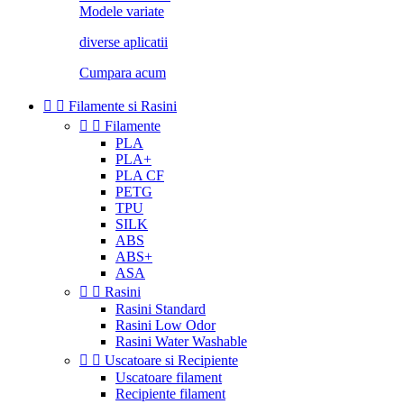
Modele variate
diverse aplicatii
Cumpara acum


Filamente si Rasini


Filamente
PLA
PLA+
PLA CF
PETG
TPU
SILK
ABS
ABS+
ASA


Rasini
Rasini Standard
Rasini Low Odor
Rasini Water Washable


Uscatoare si Recipiente
Uscatoare filament
Recipiente filament