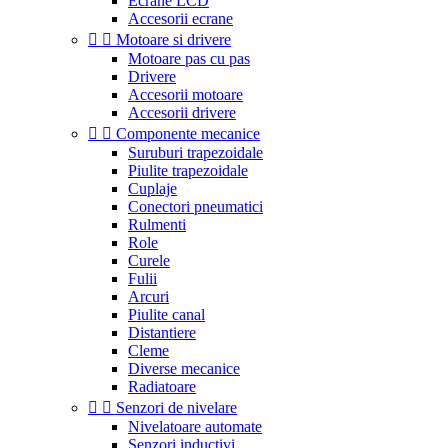
Ecrane LCD
Accesorii ecrane


Motoare si drivere
Motoare pas cu pas
Drivere
Accesorii motoare
Accesorii drivere


Componente mecanice
Suruburi trapezoidale
Piulite trapezoidale
Cuplaje
Conectori pneumatici
Rulmenti
Role
Curele
Fulii
Arcuri
Piulite canal
Distantiere
Cleme
Diverse mecanice
Radiatoare


Senzori de nivelare
Nivelatoare automate
Senzori inductivi