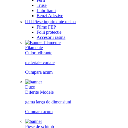
Perii
Truse
Lubrifianti
Benzi Adezive


Piese imprimante rasina
Filme FEP
Folii protectie
Accesorii rasina
Filamente
Culori vibrante
materiale variate
Cumpara acum
Duze
Diferite Modele
gama larga de dimensiuni
Cumpara acum
Piese de schimb