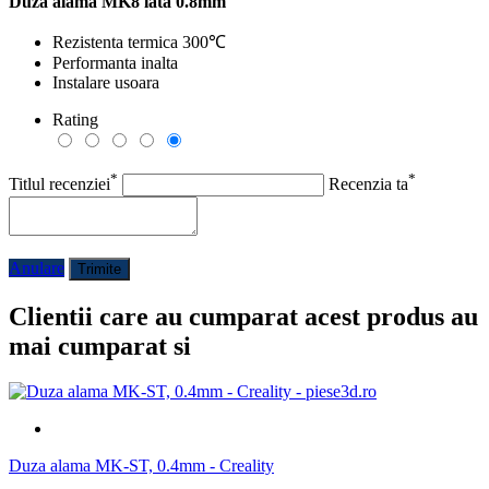
Duza alama MK8 lata 0.8mm
Rezistenta termica 300℃
Performanta inalta
Instalare usoara
Rating
*
*
Titlul recenziei
Recenzia ta
Anulare
Trimite
Clientii care au cumparat acest produs au
mai cumparat si
Duza alama MK-ST, 0.4mm - Creality