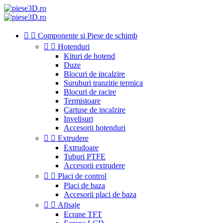


Componente si Piese de schimb


Hotenduri
Kituri de hotend
Duze
Blocuri de incalzire
Suruburi tranzitie termica
Blocuri de racire
Termistoare
Cartuse de incalzire
Invelisuri
Accesorii hotenduri


Extrudere
Extrudoare
Tuburi PTFE
Accesorii extrudere


Placi de control
Placi de baza
Accesorii placi de baza


Afisaje
Ecrane TFT