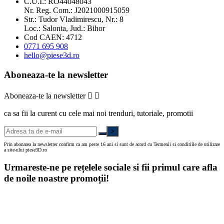
C.U.I.: RO44048043
Nr. Reg. Com.: J2021000915059
Str.: Tudor Vladimirescu, Nr.: 8
Loc.: Salonta, Jud.: Bihor
Cod CAEN: 4712
0771 695 908
hello@piese3d.ro
Aboneaza-te la newsletter
Aboneaza-te la newsletter


ca sa fii la curent cu cele mai noi trenduri, tutoriale, promotii
>
Prin abonarea la newsletter confirm ca am peste 16 ani si sunt de acord cu Termenii si conditiile de utilizare
a site-ului piese3D.ro
Urmareste-ne pe rețelele sociale si fii primul care afla
de noile noastre promoții!