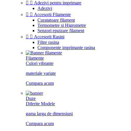


Adezivi pentru imprimare
Adezivi


Accesorii Filamente
Curatatoare filament
Termometre si Higrometre
Senzori epuizare filament


Accesorii Rasini
Filtre rasina
Componente imprimante rasina
Filamente
Culori vibrante
materiale variate
Cumpara acum
Duze
Diferite Modele
gama larga de dimensiuni
Cumpara acum