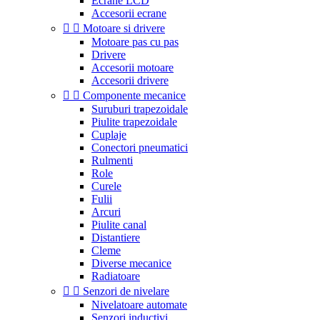
Ecrane LCD
Accesorii ecrane


Motoare si drivere
Motoare pas cu pas
Drivere
Accesorii motoare
Accesorii drivere


Componente mecanice
Suruburi trapezoidale
Piulite trapezoidale
Cuplaje
Conectori pneumatici
Rulmenti
Role
Curele
Fulii
Arcuri
Piulite canal
Distantiere
Cleme
Diverse mecanice
Radiatoare


Senzori de nivelare
Nivelatoare automate
Senzori inductivi