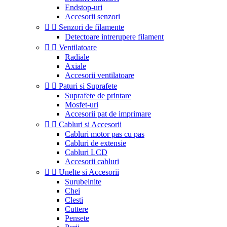
Endstop-uri
Accesorii senzori


Senzori de filamente
Detectoare intrerupere filament


Ventilatoare
Radiale
Axiale
Accesorii ventilatoare


Paturi si Suprafete
Suprafete de printare
Mosfet-uri
Accesorii pat de imprimare


Cabluri si Accesorii
Cabluri motor pas cu pas
Cabluri de extensie
Cabluri LCD
Accesorii cabluri


Unelte si Accesorii
Surubelnite
Chei
Clesti
Cuttere
Pensete