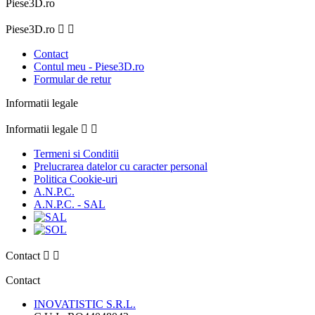
Piese3D.ro
Piese3D.ro


Contact
Contul meu - Piese3D.ro
Formular de retur
Informatii legale
Informatii legale


Termeni si Conditii
Prelucrarea datelor cu caracter personal
Politica Cookie-uri
A.N.P.C.
A.N.P.C. - SAL
Contact


Contact
INOVATISTIC S.R.L.