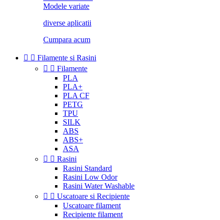
Modele variate
diverse aplicatii
Cumpara acum


Filamente si Rasini


Filamente
PLA
PLA+
PLA CF
PETG
TPU
SILK
ABS
ABS+
ASA


Rasini
Rasini Standard
Rasini Low Odor
Rasini Water Washable


Uscatoare si Recipiente
Uscatoare filament
Recipiente filament