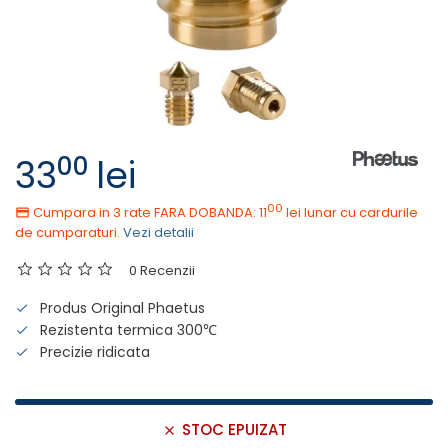
00
33
lei
00
Cumpara in 3 rate FARA DOBANDA: 11
lei
lunar cu cardurile
de cumparaturi.
Vezi detalii
0 Recenzii
Produs Original Phaetus
Rezistenta termica 300℃
Precizie ridicata
STOC EPUIZAT