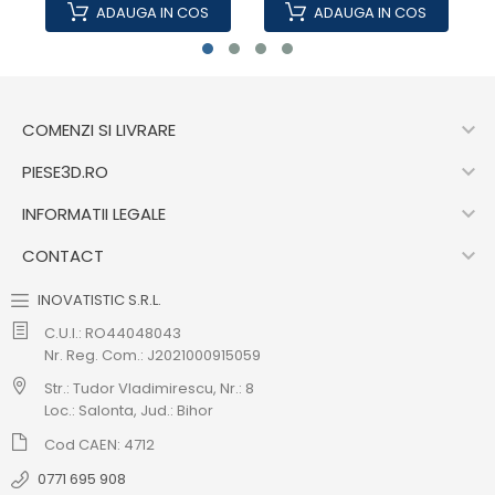
ADAUGA IN COS
ADAUGA IN COS

COMENZI SI LIVRARE

PIESE3D.RO

INFORMATII LEGALE

CONTACT
INOVATISTIC S.R.L.
C.U.I.: RO44048043
Nr. Reg. Com.: J2021000915059
Str.: Tudor Vladimirescu, Nr.: 8
Loc.: Salonta, Jud.: Bihor
Cod CAEN: 4712
0771 695 908