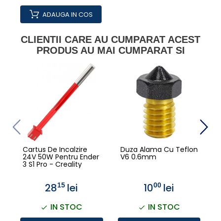
ADAUGA IN COS
CLIENTII CARE AU CUMPARAT ACEST
PRODUS AU MAI CUMPARAT SI
Cartus De Incalzire
Duza Alama Cu Teflon
24V 50W Pentru Ender
V6 0.6mm
3 S1 Pro - Creality
28
lei
10
lei
15
00
IN STOC
IN STOC