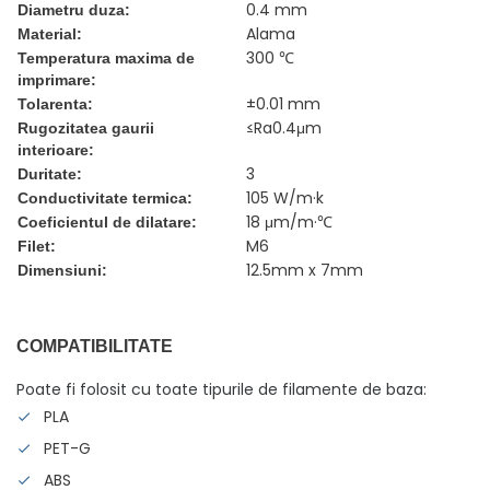
0.4 mm
Diametru duza:
Alama
Material:
300 ℃
Temperatura maxima de
imprimare:
±0.01 mm
Tolarenta:
≤Ra0.4μm
Rugozitatea gaurii
interioare:
3
Duritate:
105 W/m·k
Conductivitate termica:
18 μm/m·℃
Coeficientul de dilatare:
M6
Filet:
12.5mm x 7mm
Dimensiuni:
COMPATIBILITATE
Poate fi folosit cu toate tipurile de filamente de baza:
PLA
PET-G
ABS