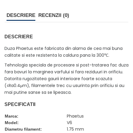
DESCRIERE
RECENZII (0)
DESCRIERE
Duza Phaetus este fabricata din alama de cea mai buna
calitate si este rezistenta la caldura pana la 300℃.
Tehnologia speciala de procesare si post-tratarea fac duza
fara bavuri la marginea varfului si fara reziduuri in orificiu.
Datorita rugozitatea gaurii interioare foarte scazuta
(≤Ra0.4μm), filamentele trec cu usurinta prin orificiu si au
mai putine sanse sa se lipeasca.
SPECIFICATII
Phaetus
Marca:
V6
Model:
1.75 mm
Diametru filament: