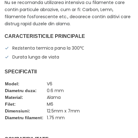
Nu se recomanda utilizarea intensiva cu filamente care
contin particule abrazive, cum ar fi: Carbon, Lemn,
filamente fosforescente etc., deoarece contin aditivi care
distrug rapid duzele din alama.
CARACTERISTICILE PRINCIPALE
Rezistenta termica pana la 300℃
Durata lunga de viata
SPECIFICATII
V6
Model:
0.6 mm
Diametru duza:
Alama
Material:
M6
Filet:
12.5mm x 7mm
Dimensiuni:
1.75 mm
Diametru filament: