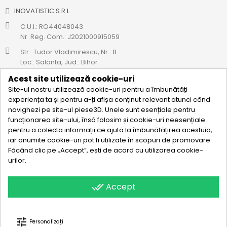
INOVATISTIC S.R.L.
C.U.I.: RO44048043
Nr. Reg. Com.: J2021000915059
Str.: Tudor Vladimirescu, Nr.: 8
Loc.: Salonta, Jud.: Bihor
Cod CAEN: 4712
Acest site utilizează cookie-uri
Site-ul nostru utilizează cookie-uri pentru a îmbunătăți
0771 695 908
experiența ta și pentru a-ți afișa conținut relevant atunci când
navighezi pe site-ul piese3D. Unele sunt esențiale pentru
hello@piese3d.ro
funcționarea site-ului, însă folosim și cookie-uri neesențiale

ABONEAZA-TE LA NEWSLETTER
pentru a colecta informații ce ajută la îmbunătățirea acestuia,
iar anumite cookie-uri pot fi utilizate în scopuri de promovare.
Urmareste-ne pe rețelele sociale si fii primul care afla de noile
Făcând clic pe „Accept”, ești de acord cu utilizarea cookie-
noastre promoții!
urilor.
done_all
Accept
© 2026 - piese3D.ro
tune
Personalizați