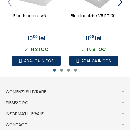
Bloc Incalzire V6
Bloc Incalzire V6 PT100
10
lei
11
lei
00
00
IN STOC
IN STOC
ADAUGA IN COS
ADAUGA IN COS

COMENZI SI LIVRARE

PIESE3D.RO

INFORMATII LEGALE

CONTACT