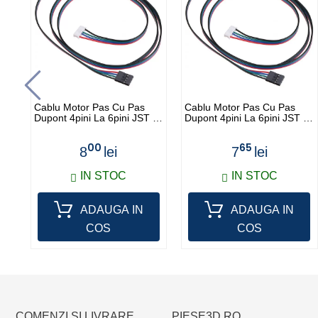
Cablu Motor Pas Cu Pas
Cablu Motor Pas Cu Pas
Dupont 4pini La 6pini JST -
Dupont 4pini La 6pini JST -
100cm
50cm
00
65
8
lei
7
lei
IN STOC
IN STOC
ADAUGA IN
ADAUGA IN
COS
COS
COMENZI SI LIVRARE
PIESE3D.RO