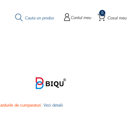
0
Contul meu
Cauta un produs
Cosul meu
cardurile de cumparaturi.
Vezi detalii