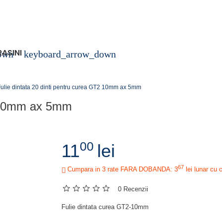
RASINI
own
keyboard_arrow_down
ulie dintata 20 dinti pentru curea GT2 10mm ax 5mm
2 10mm ax 5mm
00
11
lei
67
Cumpara in 3 rate FARA DOBANDA: 3
lei
lunar cu 
0 Recenzii
Fulie dintata curea GT2-10mm