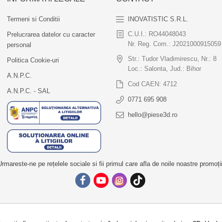
Termeni si Conditii
INOVATISTIC S.R.L.
C.U.I.: RO44048043
Prelucrarea datelor cu caracter
Nr. Reg. Com.: J2021000915059
personal
Str.: Tudor Vladimirescu, Nr.: 8
Politica Cookie-uri
Loc.: Salonta, Jud.: Bihor
A.N.P.C.
Cod CAEN: 4712
A.N.P.C. - SAL
0771 695 908
hello@piese3d.ro
Urmareste-ne pe rețelele sociale si fii primul care afla de noile noastre promoții