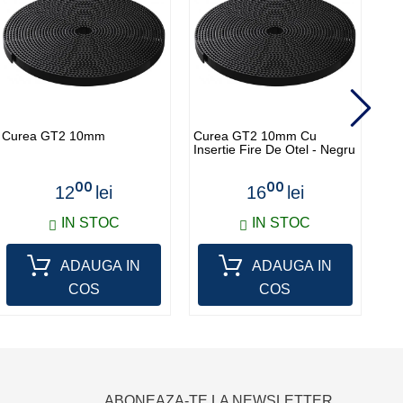
Curea GT2 10mm
Curea GT2 10mm Cu
Du
Insertie Fire De Otel - Negru
0.
00
00
12
lei
16
lei
IN STOC
IN STOC
ADAUGA IN
ADAUGA IN
COS
COS
ABONEAZA-TE LA NEWSLETTER