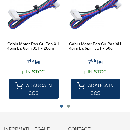
Cablu Motor Pas Cu Pas XH
Cablu Motor Pas Cu Pas XH
4pini La 6pini JST - 20cm
4pini La 6pini JST - 50cm
15
65
7
lei
7
lei
IN STOC
IN STOC
ADAUGA IN
ADAUGA IN
COS
COS
INFORMATII LEGALE
CONTACT