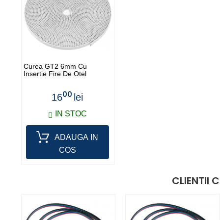
Curea GT2 6mm Cu
Insertie Fire De Otel
00
16
lei
IN STOC
ADAUGA IN
COS
CLIENTII