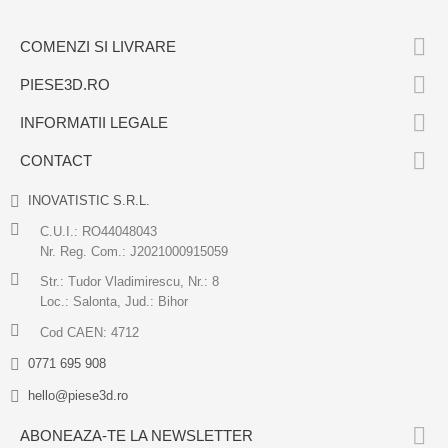

COMENZI SI LIVRARE

PIESE3D.RO

INFORMATII LEGALE

CONTACT
INOVATISTIC S.R.L.
C.U.I.: RO44048043
Nr. Reg. Com.: J2021000915059
Str.: Tudor Vladimirescu, Nr.: 8
Loc.: Salonta, Jud.: Bihor
Cod CAEN: 4712
0771 695 908
hello@piese3d.ro

ABONEAZA-TE LA NEWSLETTER