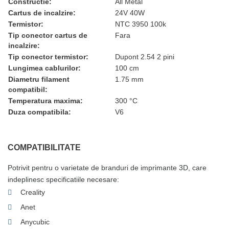
Constructie:
All Metal
Cartus de incalzire:
24V 40W
Termistor:
NTC 3950 100k
Tip conector cartus de
Fara
incalzire:
Tip conector termistor:
Dupont 2.54 2 pini
Lungimea cablurilor:
100 cm
Diametru filament
1.75 mm
compatibil:
Temperatura maxima:
300 °C
Duza compatibila:
V6
COMPATIBILITATE
Potrivit pentru o varietate de branduri de imprimante 3D, care
indeplinesc specificatiile necesare:
Creality
Anet
Anycubic