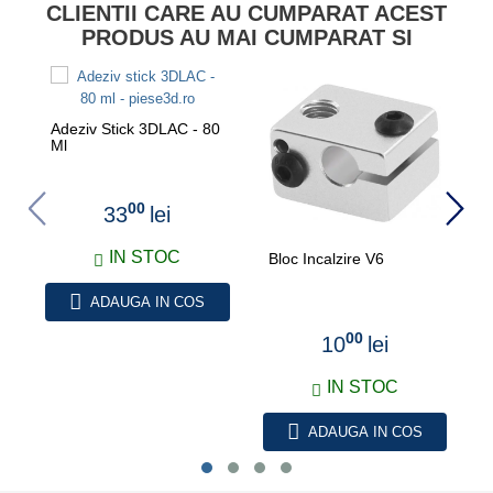
CLIENTII CARE AU CUMPARAT ACEST
PRODUS AU MAI CUMPARAT SI
Adeziv Stick 3DLAC - 80
Ml
00
33
lei
IN STOC
Bloc Incalzire V6
B
ADAUGA IN COS
00
10
lei
IN STOC
ADAUGA IN COS