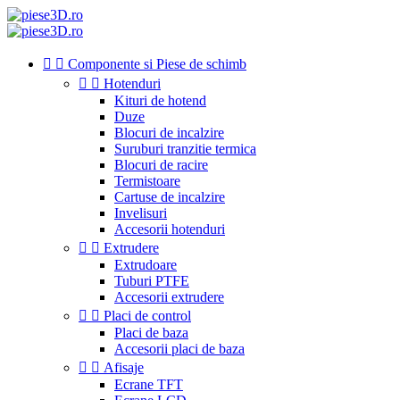


Componente si Piese de schimb


Hotenduri
Kituri de hotend
Duze
Blocuri de incalzire
Suruburi tranzitie termica
Blocuri de racire
Termistoare
Cartuse de incalzire
Invelisuri
Accesorii hotenduri


Extrudere
Extrudoare
Tuburi PTFE
Accesorii extrudere


Placi de control
Placi de baza
Accesorii placi de baza


Afisaje
Ecrane TFT