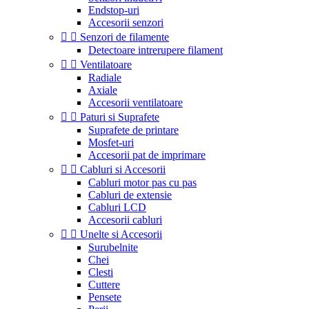
Endstop-uri
Accesorii senzori


Senzori de filamente
Detectoare intrerupere filament


Ventilatoare
Radiale
Axiale
Accesorii ventilatoare


Paturi si Suprafete
Suprafete de printare
Mosfet-uri
Accesorii pat de imprimare


Cabluri si Accesorii
Cabluri motor pas cu pas
Cabluri de extensie
Cabluri LCD
Accesorii cabluri


Unelte si Accesorii
Surubelnite
Chei
Clesti
Cuttere
Pensete