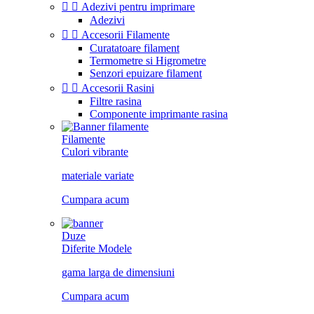


Adezivi pentru imprimare
Adezivi


Accesorii Filamente
Curatatoare filament
Termometre si Higrometre
Senzori epuizare filament


Accesorii Rasini
Filtre rasina
Componente imprimante rasina
Filamente
Culori vibrante
materiale variate
Cumpara acum
Duze
Diferite Modele
gama larga de dimensiuni
Cumpara acum