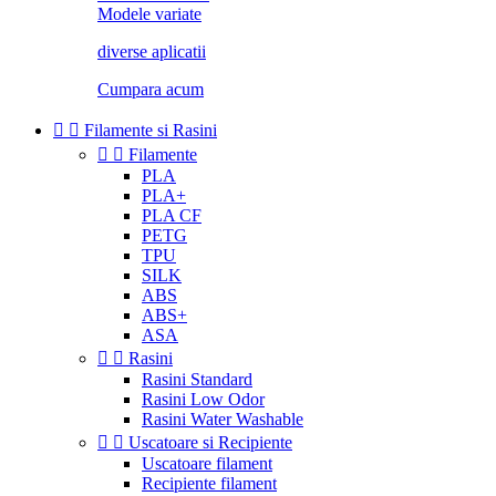
Modele variate
diverse aplicatii
Cumpara acum


Filamente si Rasini


Filamente
PLA
PLA+
PLA CF
PETG
TPU
SILK
ABS
ABS+
ASA


Rasini
Rasini Standard
Rasini Low Odor
Rasini Water Washable


Uscatoare si Recipiente
Uscatoare filament
Recipiente filament