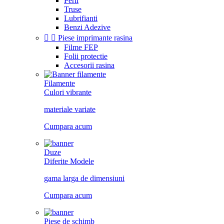
Perii
Truse
Lubrifianti
Benzi Adezive


Piese imprimante rasina
Filme FEP
Folii protectie
Accesorii rasina
Filamente
Culori vibrante
materiale variate
Cumpara acum
Duze
Diferite Modele
gama larga de dimensiuni
Cumpara acum
Piese de schimb