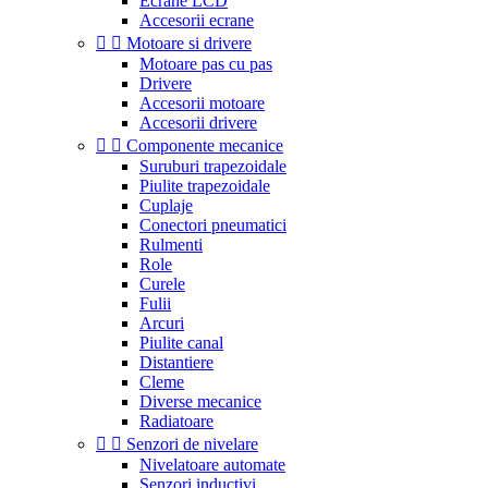
Ecrane LCD
Accesorii ecrane


Motoare si drivere
Motoare pas cu pas
Drivere
Accesorii motoare
Accesorii drivere


Componente mecanice
Suruburi trapezoidale
Piulite trapezoidale
Cuplaje
Conectori pneumatici
Rulmenti
Role
Curele
Fulii
Arcuri
Piulite canal
Distantiere
Cleme
Diverse mecanice
Radiatoare


Senzori de nivelare
Nivelatoare automate
Senzori inductivi