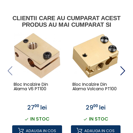
CLIENTII CARE AU CUMPARAT ACEST
PRODUS AU MAI CUMPARAT SI
Bloc Incalzire Din
Bloc Incalzire Din
B
Alama V6 PT100
Alama Volcano PT100
C
27
lei
29
lei
00
00
IN STOC
IN STOC
ADAUGA IN COS
ADAUGA IN COS