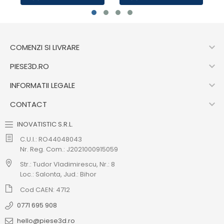

COMENZI SI LIVRARE

PIESE3D.RO

INFORMATII LEGALE

CONTACT
INOVATISTIC S.R.L.
C.U.I.: RO44048043
Nr. Reg. Com.: J2021000915059
Str.: Tudor Vladimirescu, Nr.: 8
Loc.: Salonta, Jud.: Bihor
Cod CAEN: 4712
0771 695 908
hello@piese3d.ro