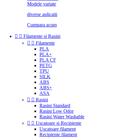
Modele variate
diverse aplicatii
Cumpara acum


Filamente si Rasini


Filamente
PLA
PLA+
PLA CF
PETG
TPU
SILK
ABS
ABS+
ASA


Rasini
Rasini Standard
Rasini Low Odor
Rasini Water Washable


Uscatoare si Recipiente
Uscatoare filament
Recipiente filament