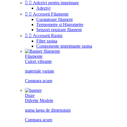


Adezivi pentru imprimare
Adezivi


Accesorii Filamente
Curatatoare filament
Termometre si Higrometre
Senzori epuizare filament


Accesorii Rasini
Filtre rasina
Componente imprimante rasina
Filamente
Culori vibrante
materiale variate
Cumpara acum
Duze
Diferite Modele
gama larga de dimensiuni
Cumpara acum