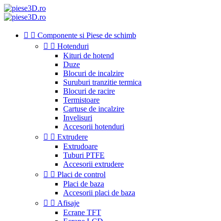


Componente si Piese de schimb


Hotenduri
Kituri de hotend
Duze
Blocuri de incalzire
Suruburi tranzitie termica
Blocuri de racire
Termistoare
Cartuse de incalzire
Invelisuri
Accesorii hotenduri


Extrudere
Extrudoare
Tuburi PTFE
Accesorii extrudere


Placi de control
Placi de baza
Accesorii placi de baza


Afisaje
Ecrane TFT