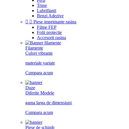
Perii
Truse
Lubrifianti
Benzi Adezive


Piese imprimante rasina
Filme FEP
Folii protectie
Accesorii rasina
Filamente
Culori vibrante
materiale variate
Cumpara acum
Duze
Diferite Modele
gama larga de dimensiuni
Cumpara acum
Piese de schimb