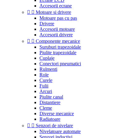
Ecrane LCD
Accesorii ecrane


Motoare si drivere
Motoare pas cu pas
Drivere
Accesorii motoare
Accesorii drivere


Componente mecanice
Suruburi trapezoidale
Piulite trapezoidale
Cuplaje
Conectori pneumatici
Rulmenti
Role
Curele
Fulii
Arcuri
Piulite canal
Distantiere
Cleme
Diverse mecanice
Radiatoare


Senzori de nivelare
Nivelatoare automate
Senzori inductivi