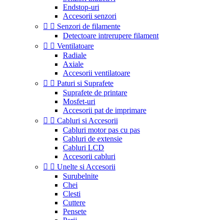
Endstop-uri
Accesorii senzori


Senzori de filamente
Detectoare intrerupere filament


Ventilatoare
Radiale
Axiale
Accesorii ventilatoare


Paturi si Suprafete
Suprafete de printare
Mosfet-uri
Accesorii pat de imprimare


Cabluri si Accesorii
Cabluri motor pas cu pas
Cabluri de extensie
Cabluri LCD
Accesorii cabluri


Unelte si Accesorii
Surubelnite
Chei
Clesti
Cuttere
Pensete