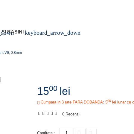
_down
SI RASINI
keyboard_arrow_down
arit V6, 0.8mm
00
15
lei
00
Cumpara in 3 rate FARA DOBANDA: 5
lei
lunar cu 
0 Recenzii
Cantitate :