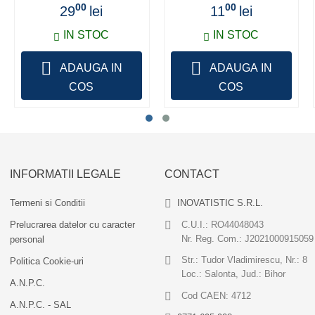
00
00
29
lei
11
lei
IN STOC
IN STOC
ADAUGA IN
ADAUGA IN
COS
COS
INFORMATII LEGALE
CONTACT
Termeni si Conditii
INOVATISTIC S.R.L.
Prelucrarea datelor cu caracter
C.U.I.: RO44048043
Nr. Reg. Com.: J2021000915059
personal
Str.: Tudor Vladimirescu, Nr.: 8
Politica Cookie-uri
Loc.: Salonta, Jud.: Bihor
A.N.P.C.
Cod CAEN: 4712
A.N.P.C. - SAL