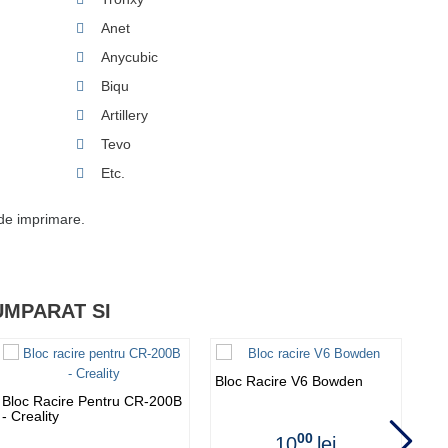
Anet
Anycubic
Biqu
Artillery
Tevo
Etc.
 de imprimare.
UMPARAT SI
Bloc Racire V6 Bowden
Bloc Racire Pentru CR-200B
Co
- Creality
M6
00
10
lei