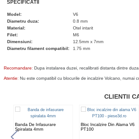
SPECIFICATII
Model:
V6
Diametru duza:
0.8 mm
Material:
Otel intarit
Filet:
M6
Dimensiuni:
12.5mm x 7mm
Diametru filament compatibil:
1.75 mm
Recomandare:
Dupa instalarea duzei, recalibrati distanta dintre duza
Atentie:
Nu este compatibil cu blocurile de incalzire Volcano, numai c
CLIENTII 
Banda De Infasurare
Bloc Incalzire Din Alama V6
Spiralata 4mm
PT100