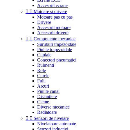
Ecrane LCD
Accesorii ecrane


Motoare si drivere
Motoare pas cu pas
Drivere
Accesorii motoare
Accesorii drivere


Componente mecanice
Suruburi trapezoidale
Piulite trapezoidale
Cuplaje
Conectori pneumatici
Rulmenti
Role
Curele
Fulii
Arcuri
Piulite canal
Distantiere
Cleme
Diverse mecanice
Radiatoare


Senzori de nivelare
Nivelatoare automate
Senzori inductivi