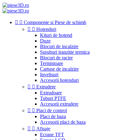


Componente si Piese de schimb


Hotenduri
Kituri de hotend
Duze
Blocuri de incalzire
Suruburi tranzitie termica
Blocuri de racire
Termistoare
Cartuse de incalzire
Invelisuri
Accesorii hotenduri


Extrudere
Extrudoare
Tuburi PTFE
Accesorii extrudere


Placi de control
Placi de baza
Accesorii placi de baza


Afisaje
Ecrane TFT