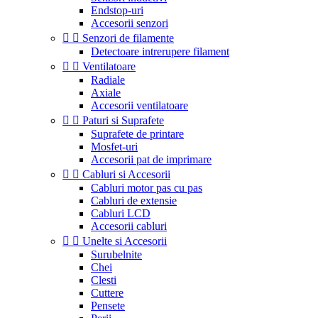
Endstop-uri
Accesorii senzori


Senzori de filamente
Detectoare intrerupere filament


Ventilatoare
Radiale
Axiale
Accesorii ventilatoare


Paturi si Suprafete
Suprafete de printare
Mosfet-uri
Accesorii pat de imprimare


Cabluri si Accesorii
Cabluri motor pas cu pas
Cabluri de extensie
Cabluri LCD
Accesorii cabluri


Unelte si Accesorii
Surubelnite
Chei
Clesti
Cuttere
Pensete