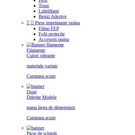
Perii
Truse
Lubrifianti
Benzi Adezive


Piese imprimante rasina
Filme FEP
Folii protectie
Accesorii rasina
Filamente
Culori vibrante
materiale variate
Cumpara acum
Duze
Diferite Modele
gama larga de dimensiuni
Cumpara acum
Piese de schimb