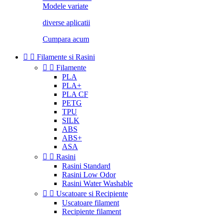
Modele variate
diverse aplicatii
Cumpara acum


Filamente si Rasini


Filamente
PLA
PLA+
PLA CF
PETG
TPU
SILK
ABS
ABS+
ASA


Rasini
Rasini Standard
Rasini Low Odor
Rasini Water Washable


Uscatoare si Recipiente
Uscatoare filament
Recipiente filament